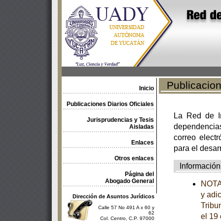
Publicacione
Inicio
Publicaciones Diarios Oficiales
La Red de In
Jurisprudencias y Tesis
dependencia
Aisladas
correo electr
Enlaces
para el desar
Otros enlaces
Información
Página del
Abogado General
NOTA 
y adi
Dirección de Asuntos Jurídicos
Tribu
Calle 57 No 491 A x 60 y
62
el 19
Col. Centro, C.P. 97000