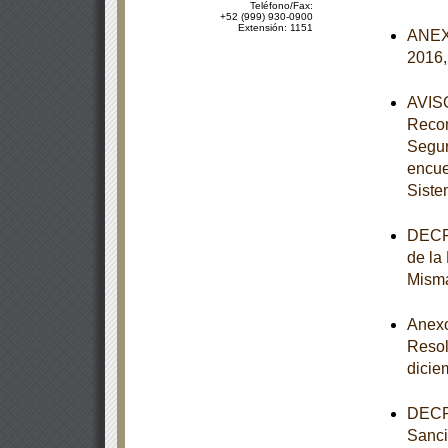
Teléfono/Fax:
+52 (999) 930-0900
Extensión: 1151
ANEXO
2016,
AVISO
Recom
Segur
encue
Siste
DECRE
de la
Mism
Anexos
Resol
dicie
DECRE
Sanci