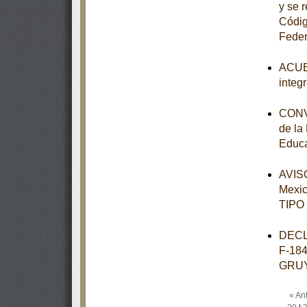
y se 
Códig
Feder
ACUER
integ
CONVE
de la
Educa
AVISO
Mexi
TIPO
DECL
F-18
GRU
« Ant