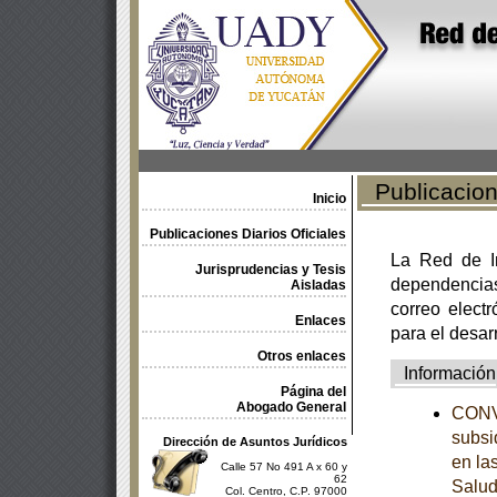
Publicacione
Inicio
Publicaciones Diarios Oficiales
La Red de In
Jurisprudencias y Tesis
dependencia
Aisladas
correo electr
Enlaces
para el desar
Otros enlaces
Información
Página del
Abogado General
CONVE
subsi
Dirección de Asuntos Jurídicos
en la
Calle 57 No 491 A x 60 y
62
Salud
Col. Centro, C.P. 97000