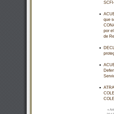
SCFI-
ACUE
que s
CONAL
por e
de Re
DECLA
prote
ACUER
Defen
Servi
ATRA
COLE
COLE
« Ant