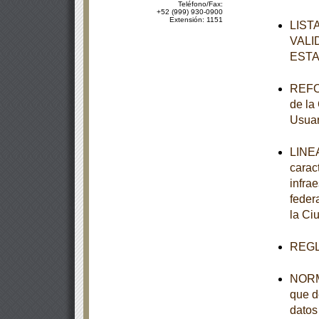
Teléfono/Fax:
+52 (999) 930-0900
Extensión: 1151
LIST
VALI
ESTA
REFOR
de la
Usuar
LINEA
carac
infra
feder
la Ci
REGL
NORMA
que d
datos