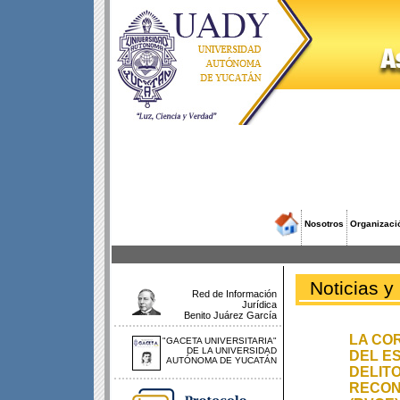
Nosotros
Organizaci
Noticias y
Red de Información
Jurídica
Benito Juárez García
LA COR
"GACETA UNIVERSITARIA"
DE LA UNIVERSIDAD
DEL E
AUTÓNOMA DE YUCATÁN
DELITO
RECONO