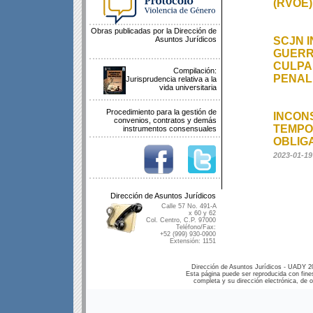
(RVOE)
Obras publicadas por la Dirección de
Asuntos Jurídicos
SCJN I
GUERR
CULPA
Compilación:
PENAL 
Jurisprudencia relativa a la
vida universitaria
Procedimiento para la gestión de
INCON
convenios, contratos y demás
TEMPOR
instrumentos consensuales
OBLIG
2023-01-19
EL PLE
Dirección de Asuntos Jurídicos
LA MIN
Calle 57 No. 491-A
x 60 y 62
Col. Centro, C.P. 97000
Teléfono/Fax:
+52 (999) 930-0900
LA RE
Extensión: 1151
DE LIB
MIGUE
Dirección de Asuntos Jurídicos - UADY 2
Esta página puede ser reproducida con fines
completa y su dirección electrónica, de ot
SCJN 