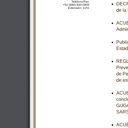
Teléfono/Fax:
DECRE
+52 (999) 930-0900
Extensión: 1151
de la
ACUER
Admin
Publi
Estad
REGLA
Preve
de Pe
de es
ACUER
concl
G/JGA
SARS-
ACUER