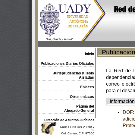
Publicacione
Inicio
Publicaciones Diarios Oficiales
La Red de In
Jurisprudencias y Tesis
dependencia
Aisladas
correo electr
Enlaces
para el desar
Otros enlaces
Información
Página del
Abogado General
DOF: 
adici
Dirección de Asuntos Jurídicos
Prote
Calle 57 No 491 A x 60 y
62
Col. Centro, C.P. 97000