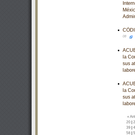
Inter
Méxic
Admin
CÓDIG
08
ACUER
la Co
sus a
labor
ACUER
la Co
sus a
labor
« Ant
20
|
39
|
58
|