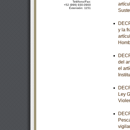
Teléfono/Fax:
artíc
+52 (999) 930-0900
Extensión: 1151
Suste
DECRE
y la f
artíc
Homb
DECRE
del ar
el art
Insti
DECRE
Ley G
Viole
DECRE
Pesca
vigila