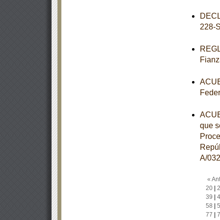
DECL
228-
REGLA
Fianz
ACUER
Feder
ACUER
que s
Proce
Repúb
A/032
« Ant
20
|
39
|
58
|
77
|