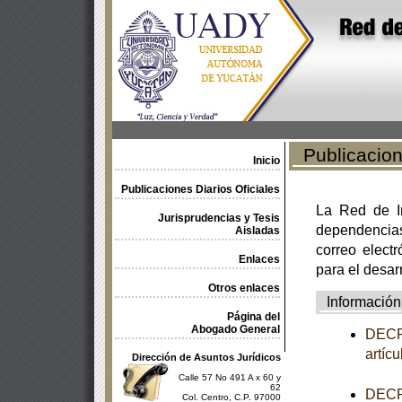
Publicacione
Inicio
Publicaciones Diarios Oficiales
La Red de In
Jurisprudencias y Tesis
dependencia
Aisladas
correo electr
Enlaces
para el desar
Otros enlaces
Información
Página del
Abogado General
DECRE
artíc
Dirección de Asuntos Jurídicos
Calle 57 No 491 A x 60 y
62
DECRE
Col. Centro, C.P. 97000