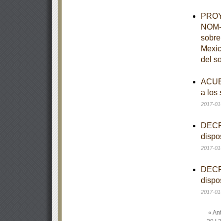
PROYE
NOM-0
sobre
Mexic
del s
ACUER
a los
2017-01
DECRE
dispo
2017-01
DECRE
dispo
2017-01
« Ant