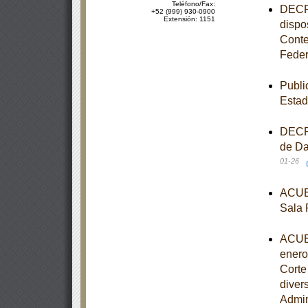
Teléfono/Fax:
DECRE
+52 (999) 930-0900
Extensión: 1151
dispo
Conte
Feder
Publi
Estad
DECRE
de Da
01-26
ACUER
Sala 
ACUER
enero
Corte
diver
Admin