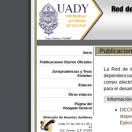
Publicacione
Inicio
Publicaciones Diarios Oficiales
La Red de In
Jurisprudencias y Tesis
dependencia
Aisladas
correo electr
Enlaces
para el desar
Otros enlaces
Información
Página del
Abogado General
DECRE
dispo
Dirección de Asuntos Jurídicos
Ejérc
Calle 57 No 491 A x 60 y
62
Col. Centro, C.P. 97000