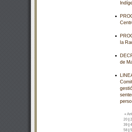
Indíg
PROGR
Centr
PROGR
la Ra
DECRE
de M
LINEA
Comit
gesti
sente
perso
« Ant
20
|
39
|
58
|