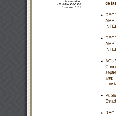
Teléfono/Fax:
de la
+52 (999) 930-0900
Extensión: 1151
DECR
AMPL
INTE
DECR
AMPL
INTE
ACUER
Concil
septi
ampli
const
Publi
Estad
REGLA