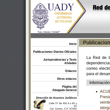
Publicacione
Inicio
Publicaciones Diarios Oficiales
La Red de In
Jurisprudencias y Tesis
dependencia
Aisladas
correo electr
Enlaces
para el desar
Otros enlaces
Información
Página del
Abogado General
ACUER
Presi
Dirección de Asuntos Jurídicos
veint
Calle 57 No 491 A x 60 y
62
otorg
Col. Centro, C.P. 97000