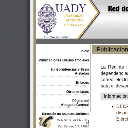
Publicacione
Inicio
Publicaciones Diarios Oficiales
La Red de In
Jurisprudencias y Tesis
dependencia
Aisladas
correo electr
Enlaces
para el desar
Otros enlaces
Información
Página del
Abogado General
DECRE
dispo
Dirección de Asuntos Jurídicos
Ejérc
Calle 57 No 491 A x 60 y
62
Col. Centro, C.P. 97000