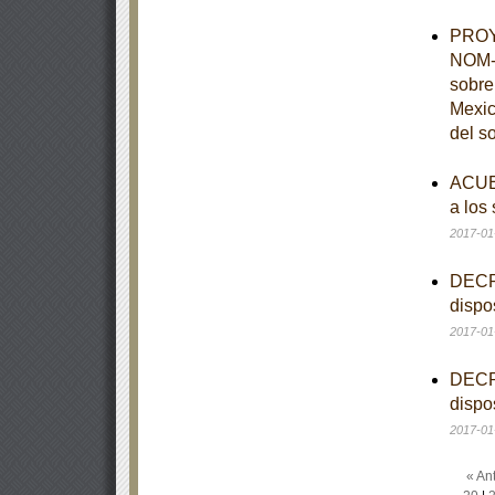
PROYE
NOM-0
sobre
Mexic
del s
ACUER
a los
2017-01
DECRE
dispo
2017-01
DECRE
dispo
2017-01
« Ant