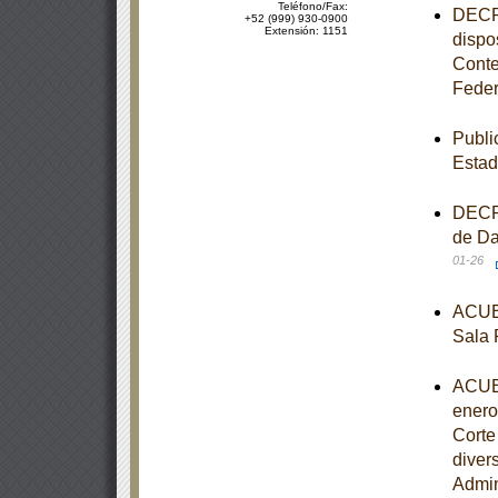
Teléfono/Fax:
DECRE
+52 (999) 930-0900
Extensión: 1151
dispo
Conte
Feder
Publi
Estad
DECRE
de Da
01-26
ACUER
Sala 
ACUER
enero
Corte
diver
Admin