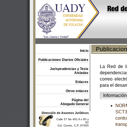
Publicacione
Inicio
Publicaciones Diarios Oficiales
La Red de In
Jurisprudencias y Tesis
dependencia
Aisladas
correo electr
Enlaces
para el desar
Otros enlaces
Información
Página del
Abogado General
NORM
SCT3-
Dirección de Asuntos Jurídicos
contra
Calle 57 No 491 A x 60 y
62
trans
Col. Centro, C.P. 97000