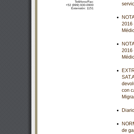
Teléfono/Fax:
servi
+52 (999) 930-0900
Extensión: 1151
NOTA 
2016 
Médic
NOTA 
2016 
Médic
EXTRA
SAT.A
devol
con c
Migra
Diari
NORMA
de ga