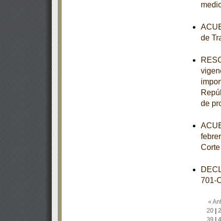
medio
ACUER
de Tr
RESOL
vigen
impor
Repúb
de pr
ACUER
febre
Corte
DECL
701-
« Ant
20
|
39
|