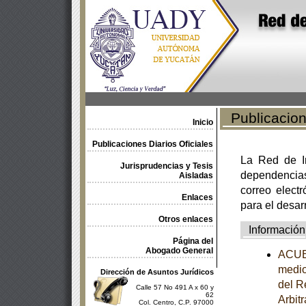
Publicacione
Inicio
Publicaciones Diarios Oficiales
La Red de In
Jurisprudencias y Tesis
dependencia
Aisladas
correo electr
Enlaces
para el desar
Otros enlaces
Información
Página del
Abogado General
ACUER
medio
Dirección de Asuntos Jurídicos
del R
Calle 57 No 491 A x 60 y
62
Arbit
Col. Centro, C.P. 97000