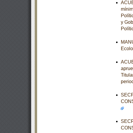
ACUER
mínim
Polít
y Gob
Políti
MANUA
Ecolo
ACUER
aprue
Titula
perio
SECR
CONS
SECR
CONS