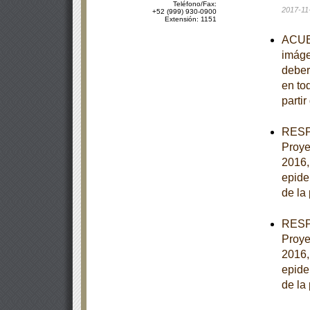
Teléfono/Fax:
2017-11
+52 (999) 930-0900
Extensión: 1151
ACUER
imáge
deber
en to
partir
RESPU
Proye
2016,
epide
de la
RESPU
Proye
2016,
epide
de la