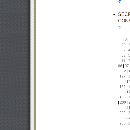
SECR
CONS
« Ant
20
|
39
|
58
|
77
|
96
|
97
112
|
127
|
|
1
156
|
|
1
185
|
|
200
|
|
2
229
|
|
2
258
|