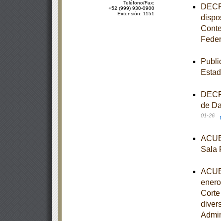
Teléfono/Fax:
DECRE
+52 (999) 930-0900
Extensión: 1151
dispo
Conte
Feder
Publi
Estad
DECRE
de Da
01-26
ACUER
Sala 
ACUER
enero
Corte
diver
Admin