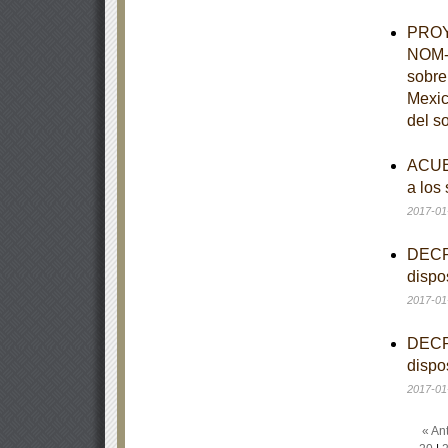
PROYE
NOM-0
sobre
Mexic
del s
ACUER
a los
2017-01
DECRE
dispo
2017-01
DECRE
dispo
2017-01
« Ant