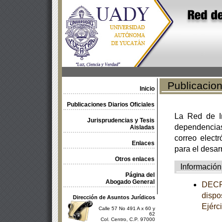
Publicacione
Inicio
Publicaciones Diarios Oficiales
La Red de In
Jurisprudencias y Tesis
dependencia
Aisladas
correo electr
Enlaces
para el desar
Otros enlaces
Información
Página del
Abogado General
DECRE
dispo
Dirección de Asuntos Jurídicos
Ejérc
Calle 57 No 491 A x 60 y
62
Col. Centro, C.P. 97000