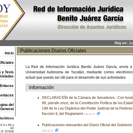
Hoy es:
Jue
Publicaciones Diarios Oficiales
Inicio
ficiales
La Red de Información Jurídica Benito Juárez García, envía a
 y Tesis
Universidad Autónoma de Yucatán, mediante correo electrónico,
Aisladas
actual que pueda ser útil para el desarrollo de sus actividades.
Enlaces
Información
 enlaces
DECLARACIÓN de la Cámara de Senadores.- Con fundam
99, párrafo once, de la Constitución Política de los Est
gina del
198 de la Ley Orgánica del Poder Judicial de la Federaci
General
fracción II, del Reglament
2016-11-15
Jurídicos
Publicaciones relevantes del Diario Oficial del Gobiern
1 A x 60 y
62
2016-11-14
C.P. 97000