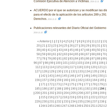
Comisión Ejecutiva de Atención a Víctimas.
2016-11-11
ACUERDO por el que se autorizan y se modifican las dis
para el efecto de la aplicación de los artículos 289 y 29
Derechos.
2016-11-11
Publicaciones relevantes del Diario Oficial del Gobiern
2016-11-10
« Anterior
|
1
|
2
|
3
|
4
|
5
|
6
|
7
|
8
|
9
|
10
|
11
|
12
|
13
20
|
21
|
22
|
23
|
24
|
25
|
26
|
27
|
28
|
29
|
30
|
31
|
32
39
|
40
|
41
|
42
|
43
|
44
|
45
|
46
|
47
|
48
|
49
|
50
|
51
58
|
59
|
60
|
61
|
62
|
63
|
64
|
65
|
66
|
67
|
68
|
69
|
70
77
|
78
|
79
|
80
|
81
|
82
|
83
|
84
|
85
|
86
|
87
|
88
|
89
96
|
97
|
98
|
99
|
100
|
101
|
102
|
103
|
104
|
105
|
106
|
112
|
113
|
114
|
115
|
116
|
117
|
118
|
119
|
120
|
121
|
1
127
|
128
|
129
|
130
|
131
|
132
|
133
|
134
|
135
|
136
|
|
142
|
143
|
144
|
145
|
146
|
147
|
148
|
149
|
150
|
1
156
|
157
|
158
|
159
|
160
|
161
|
162
|
163
|
164
|
165
|
|
171
|
172
|
173
|
174
|
175
|
176
|
177
|
178
|
179
|
1
185
|
186
|
187
|
188
|
189
|
190
|
191
|
192
|
193
|
194
|
|
200
|
201
|
202
|
203
|
204
|
205
|
206
|
207
|
208
|
209
|
|
215
|
216
|
217
|
218
|
219
|
220
|
221
|
222
|
223
|
2
229
|
230
|
231
|
232
|
233
|
234
|
235
|
236
|
237
|
238
|
|
244
|
245
|
246
|
247
|
248
|
249
|
250
|
251
|
252
|
2