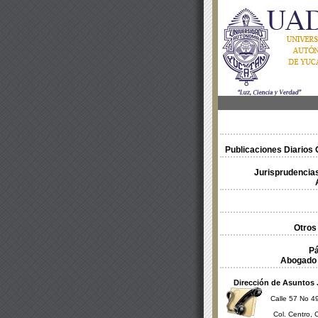
Publicaciones Diarios O
Jurisprudencias
Otros
Pá
Abogado 
Dirección de Asuntos 
Calle 57 No 49
Col. Centro, 