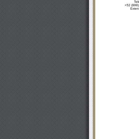
Tel
+52 (999)
Exten