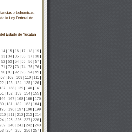
tancias ortodrómicas,
1 de la Ley Federal de
o del Estado de Yucatán
|
14
|
15
|
16
|
17
|
18
|
19
|
|
33
|
34
|
35
|
36
|
37
|
38
|
|
52
|
53
|
54
|
55
|
56
|
57
|
|
71
|
72
|
73
|
74
|
75
|
76
|
|
90
|
91
|
92
|
93
|
94
|
95
|
107
|
108
|
109
|
110
|
111
|
22
|
123
|
124
|
125
|
126
|
137
|
138
|
139
|
140
|
141
51
|
152
|
153
|
154
|
155
|
166
|
167
|
168
|
169
|
170
80
|
181
|
182
|
183
|
184
|
195
|
196
|
197
|
198
|
199
210
|
211
|
212
|
213
|
214
24
|
225
|
226
|
227
|
228
|
239
|
240
|
241
|
242
|
243
53
|
254
|
255
|
256
|
257
|