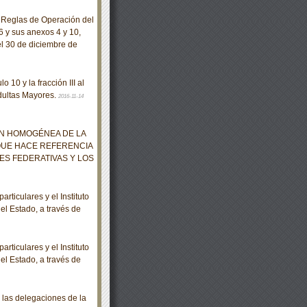
 Reglas de Operación del
6 y sus anexos 4 y 10,
l 30 de diciembre de
 10 y la fracción III al
Adultas Mayores.
2016-11-14
ÓN HOMOGÉNEA DE LA
QUE HACE REFERENCIA
DES FEDERATIVAS Y LOS
ticulares y el Instituto
el Estado, a través de
ticulares y el Instituto
el Estado, a través de
 las delegaciones de la