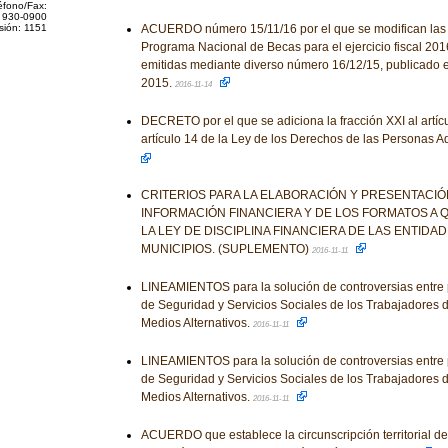
éfono/Fax:
 930-0900
sión: 1151
ACUERDO número 15/11/16 por el que se modifican las
Programa Nacional de Becas para el ejercicio fiscal 201
emitidas mediante diverso número 16/12/15, publicado e
2015.
2016-11-14
DECRETO por el que se adiciona la fracción XXI al artículo
artículo 14 de la Ley de los Derechos de las Personas 
CRITERIOS PARA LA ELABORACIÓN Y PRESENTACI
INFORMACIÓN FINANCIERA Y DE LOS FORMATOS A 
LA LEY DE DISCIPLINA FINANCIERA DE LAS ENTIDA
MUNICIPIOS. (SUPLEMENTO)
2016-11-11
LINEAMIENTOS para la solución de controversias entre par
de Seguridad y Servicios Sociales de los Trabajadores d
Medios Alternativos.
2016-11-11
LINEAMIENTOS para la solución de controversias entre par
de Seguridad y Servicios Sociales de los Trabajadores d
Medios Alternativos.
2016-11-11
ACUERDO que establece la circunscripción territorial de