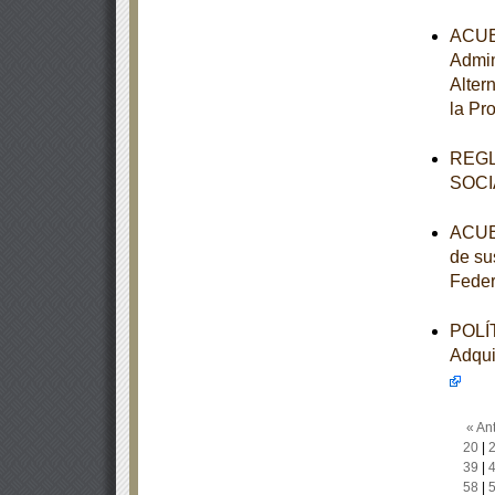
ACUER
Admin
Alter
la Pr
REGL
SOCI
ACUER
de su
Feder
POLÍT
Adqui
« Ant
20
|
39
|
58
|