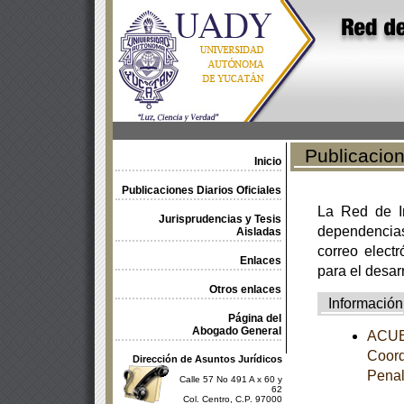
Publicacione
Inicio
Publicaciones Diarios Oficiales
La Red de In
Jurisprudencias y Tesis
dependencia
Aisladas
correo electr
Enlaces
para el desar
Otros enlaces
Información
Página del
Abogado General
ACUER
Coord
Dirección de Asuntos Jurídicos
Pena
Calle 57 No 491 A x 60 y
62
Col. Centro, C.P. 97000