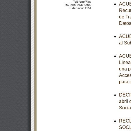
Teléfono/Fax:
ACUER
+52 (999) 930-0900
Extensión: 1151
Recur
de Tr
Datos
ACUER
al Su
ACUER
Linea
una p
Acces
para 
DECRE
abril
Socia
REGL
SOCI