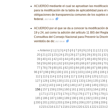
ACUERDO mediante el cual se aprueban las modificacio
para la modificación de la tabla de aplicabilidad para el
obligaciones de transparencia comunes de los sujetos o
federal.
2017-09-04
ACUERDO por el que se da a conocer la modificación de lo
19 y 24, así como la adición del artículo 11 BIS del Re
Consultiva del Consejo Nacional para Prevenir la Discri
veintidós de dic
2017-09-04
« Anterior
|
1
|
2
|
3
|
4
|
5
|
6
|
7
|
8
|
9
|
10
|
11
|
12
|
13
20
|
21
|
22
|
23
|
24
|
25
|
26
|
27
|
28
|
29
|
30
|
31
|
32
39
|
40
|
41
|
42
|
43
|
44
|
45
|
46
|
47
|
48
|
49
|
50
|
51
58
|
59
|
60
|
61
|
62
|
63
|
64
|
65
|
66
|
67
|
68
|
69
|
70
77
|
78
|
79
|
80
|
81
|
82
|
83
|
84
|
85
|
86
|
87
|
88
|
89
96
|
97
|
98
|
99
|
100
|
101
|
102
|
103
|
104
|
105
|
106
|
112
|
113
|
114
|
115
|
116
|
117
|
118
|
119
|
120
|
121
|
1
127
|
128
|
129
|
130
|
131
|
132
|
133
|
134
|
135
|
136
|
|
142
|
143
|
144
|
145
|
146
|
147
|
148
|
149
|
150
|
1
156
|
157
|
158
|
159
|
160
|
161
|
162
|
163
|
164
|
165
|
|
171
|
172
|
173
|
174
|
175
|
176
|
177
|
178
|
179
|
1
185
|
186
|
187
|
188
|
189
|
190
|
191
|
192
|
193
|
194
|
|
200
|
201
|
202
|
203
|
204
|
205
|
206
|
207
|
208
|
209
|
|
215
|
216
|
217
|
218
|
219
|
220
|
221
|
222
|
223
|
2