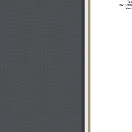
Tel
+52 (999)
Exten