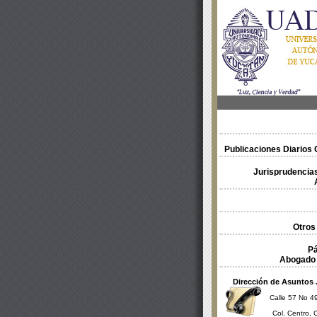
Publicaciones Diarios O
Jurisprudencias
Otros
Pá
Abogado 
Dirección de Asuntos 
Calle 57 No 49
Col. Centro, 