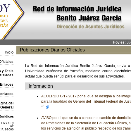
Hoy es:
Jue
Publicaciones Diarios Oficiales
Inicio
ficiales
La Red de Información Jurídica Benito Juárez García, envía a
 y Tesis
Universidad Autónoma de Yucatán, mediante correo electrónico,
Aisladas
actual que pueda ser útil para el desarrollo de sus actividades.
Enlaces
Información
 enlaces
ACUERDO G/17/2017 por el que se designa a los integr
para la Igualdad de Género del Tribunal Federal de Justi
gina del
General
07
Jurídicos
AVISO por el que se da a conocer el cambio de domicilio
de Profesiones de la Secretaría de Educación Pública, 
1 A x 60 y
62
los servicios de atención al público respecto de los trám
C.P. 97000