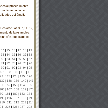
nes al procedimiento
 cumplimiento de las
bligados del ámbito
s artículos 3, 7, 11, 12,
glamento de la Asamblea
minación, publicado el
|
14
|
15
|
16
|
17
|
18
|
19
|
|
33
|
34
|
35
|
36
|
37
|
38
|
|
52
|
53
|
54
|
55
|
56
|
57
|
|
71
|
72
|
73
|
74
|
75
|
76
|
|
90
|
91
|
92
|
93
|
94
|
95
|
107
|
108
|
109
|
110
|
111
|
22
|
123
|
124
|
125
|
126
|
137
|
138
|
139
|
140
|
141
51
|
152
|
153
|
154
|
155
|
166
|
167
|
168
|
169
|
170
80
|
181
|
182
|
183
|
184
|
195
|
196
|
197
|
198
|
199
210
|
211
|
212
|
213
|
214
24
|
225
|
226
|
227
|
228
|