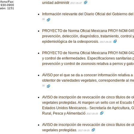
éfono/Fax:
unidad administr
2017-09-07
 930-0900
sión: 1151
Información relevante del Diario Oficial del Gobierno d
06
PROYECTO de Norma Oficial Mexicana PROY-NOM-049-
prevención, detección, diagnóstico, tratamiento, control y
epidemiológica de la osteoporosis.
2017-09-06
PROYECTO de Norma Oficial Mexicana PROY-NOM-042
y control de enfermedades. Especificaciones sanitarias p
prevención y control de zoonosis relativa a perros y gato
AVISO por el que se da a conocer información relativa a s
obtentor de variedades vegetales, correspondiente al me
06
AVISO de inscripción de revocación de cinco títulos de 
vegetales protegidas. Al margen un sello con el Escudo 
Estados Unidos Mexicanos.- Secretaría de Agricultura, G
Rural, Pesca y Alimentació
2017-09-05
AVISO de inscripción de revocación de cinco títulos de 
vegetales protegidas.
2017-09-05