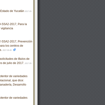
el Estado de Yucatán
2017-09-
SSA2-2017, Para la
 vigilancia
-SSA2-2017, Prevención
ara los centros de
s.
2017-09-06
olicitudes de títulos de
s de julio de 2017.
2017-09-
obtentor de variedades
Nacional, que dice:
anadería, Desarrollo
obtentor de variedades