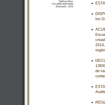
Teléfono/Fax:
ESTAT
+52 (999) 930-0900
Extensión: 1151
DISPO
los S
ACUER
Escue
cread
2014,
orgán
DECL
13830
de na
conte
ESTAT
Audit
REGLA