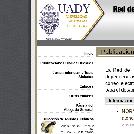
Publicacione
Inicio
Publicaciones Diarios Oficiales
La Red de In
Jurisprudencias y Tesis
dependencia
Aisladas
correo electr
Enlaces
para el desar
Otros enlaces
Información
Página del
Abogado General
NORMA
atenc
Dirección de Asuntos Jurídicos
2015-08
Calle 57 No 491 A x 60 y
62
Col. Centro, C.P. 97000