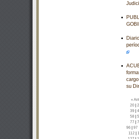
Judic
PUBL
GOBI
Diari
perío
ACUER
forma
cargo
su Di
« Ant
20
|
39
|
58
|
77
|
96
|
97
112
|
127
|