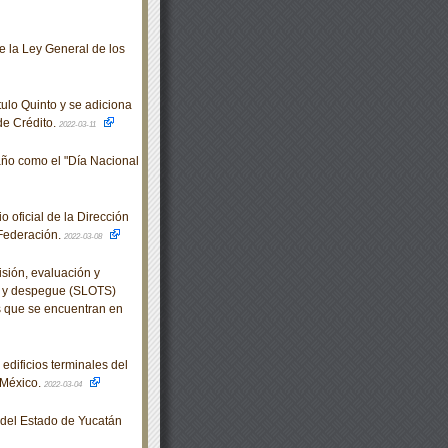
e la Ley General de los
ulo Quinto y se adiciona
 de Crédito.
2022-03-11
año como el "Día Nacional
oficial de la Dirección
 Federación.
2022-03-08
sión, evaluación y
aje y despegue (SLOTS)
s que se encuentran en
dificios terminales del
 México.
2022-03-04
o del Estado de Yucatán