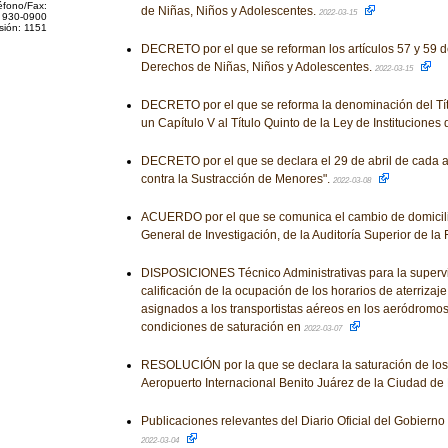
éfono/Fax:
de Niñas, Niños y Adolescentes.
2022-03-15
 930-0900
sión: 1151
DECRETO por el que se reforman los artículos 57 y 59 d
Derechos de Niñas, Niños y Adolescentes.
2022-03-15
DECRETO por el que se reforma la denominación del Tít
un Capítulo V al Título Quinto de la Ley de Instituciones
DECRETO por el que se declara el 29 de abril de cada 
contra la Sustracción de Menores".
2022-03-08
ACUERDO por el que se comunica el cambio de domicilio 
General de Investigación, de la Auditoría Superior de la
DISPOSICIONES Técnico Administrativas para la supervi
calificación de la ocupación de los horarios de aterriz
asignados a los transportistas aéreos en los aeródromo
condiciones de saturación en
2022-03-07
RESOLUCIÓN por la que se declara la saturación de los e
Aeropuerto Internacional Benito Juárez de la Ciudad de
Publicaciones relevantes del Diario Oficial del Gobiern
2022-03-04