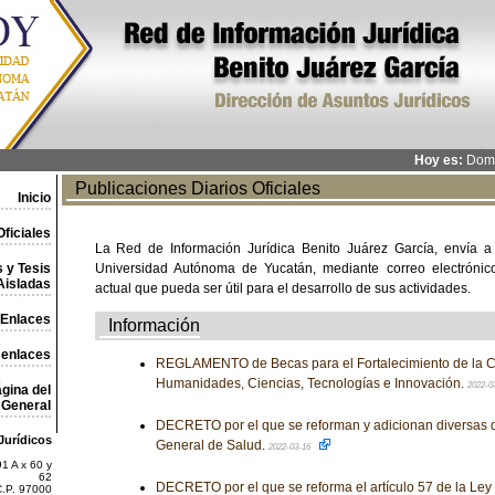
Hoy es:
Domi
Publicaciones Diarios Oficiales
Inicio
ficiales
La Red de Información Jurídica Benito Juárez García, envía a
 y Tesis
Universidad Autónoma de Yucatán, mediante correo electrónico,
Aisladas
actual que pueda ser útil para el desarrollo de sus actividades.
Enlaces
Información
 enlaces
REGLAMENTO de Becas para el Fortalecimiento de la 
Humanidades, Ciencias, Tecnologías e Innovación.
2022-0
gina del
General
DECRETO por el que se reforman y adicionan diversas d
Jurídicos
General de Salud.
2022-03-16
1 A x 60 y
62
DECRETO por el que se reforma el artículo 57 de la Ley
C.P. 97000