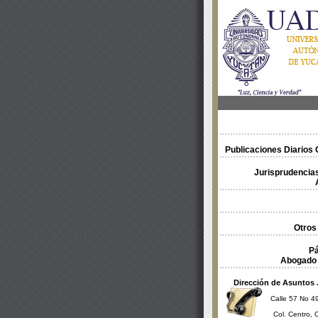
Publicaciones Diarios O
Jurisprudencias
Otros
Pá
Abogado 
Dirección de Asuntos 
Calle 57 No 49
Col. Centro, 