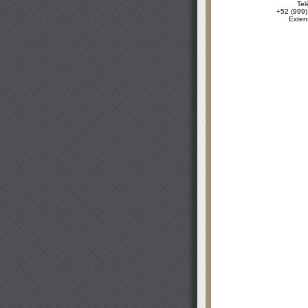
Tel
+52 (999)
Exten