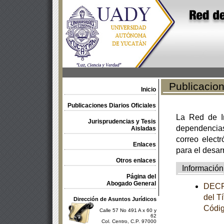
Publicacione
Inicio
Publicaciones Diarios Oficiales
La Red de In
Jurisprudencias y Tesis
dependencia
Aisladas
correo electr
Enlaces
para el desar
Otros enlaces
Información
Página del
Abogado General
DECRE
del T
Dirección de Asuntos Jurídicos
Códig
Calle 57 No 491 A x 60 y
62
Col. Centro, C.P. 97000