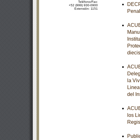
Teléfono/Fax:
DECRE
+52 (999) 930-0900
Extensión: 1151
Penal
ACUER
Manua
Insti
Prote
diecis
ACUER
Deleg
la Vi
Linea
del I
ACUER
los L
Regis
Publi