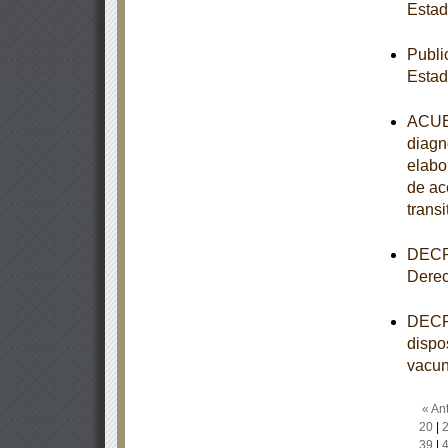
Esta
Publi
Esta
ACUER
diagn
elabo
de ac
transi
DECRE
Derec
DECRE
dispo
vacun
« Ant
20
|
39
|