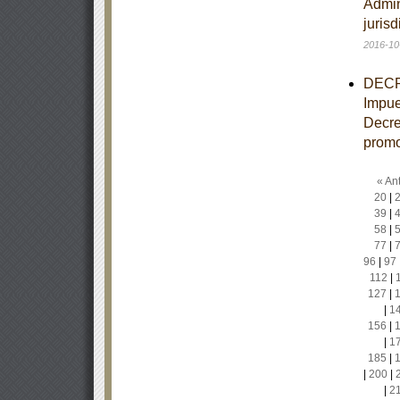
Admin
juris
2016-10
DECRE
Impue
Decre
promo
« Ant
20
|
39
|
58
|
77
|
96
|
97
112
|
127
|
|
1
156
|
|
1
185
|
|
200
|
|
2