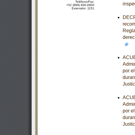
Teléfono/Fax:
inspe
+52 (999) 930-0900
Extensión: 1151
DECRE
recorr
Regla
derec
ACUER
Admin
por e
duran
Justi
ACUER
Admin
por e
duran
Justi