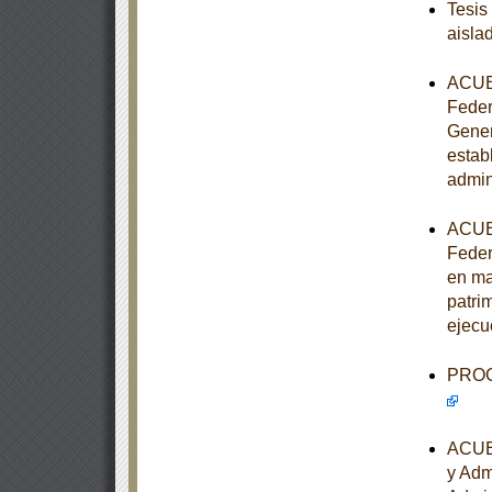
Tesis
aisla
ACUER
Feder
Gener
estab
admin
ACUER
Feder
en ma
patrim
ejecu
PROGR
ACUER
y Adm