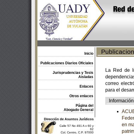
Publicacione
Inicio
Publicaciones Diarios Oficiales
La Red de In
Jurisprudencias y Tesis
dependencia
Aisladas
correo electr
Enlaces
para el desar
Otros enlaces
Información
Página del
Abogado General
ACUER
Feder
Dirección de Asuntos Jurídicos
en ma
Calle 57 No 491 A x 60 y
62
patrim
Col. Centro, C.P. 97000