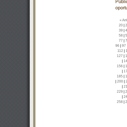
Públic
oport
« Ant
20
|
39
|
58
|
77
|
96
|
97
112
|
127
|
|
1
156
|
|
1
185
|
|
200
|
|
2
229
|
|
2
258
|