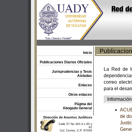
Publicacione
Inicio
Publicaciones Diarios Oficiales
La Red de In
Jurisprudencias y Tesis
dependencia
Aisladas
correo electr
Enlaces
para el desar
Otros enlaces
Información
Página del
Abogado General
ACUER
de do
Dirección de Asuntos Jurídicos
Justi
Calle 57 No 491 A x 60 y
62
Gener
Col. Centro, C.P. 97000