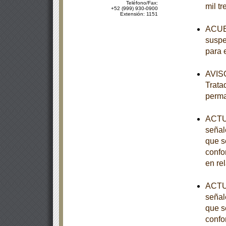
Teléfono/Fax:
mil tr
+52 (999) 930-0900
Extensión: 1151
ACUER
suspe
para 
AVISO
Trata
perm
ACTUA
señal
que s
confo
en re
ACTUA
señal
que s
confo