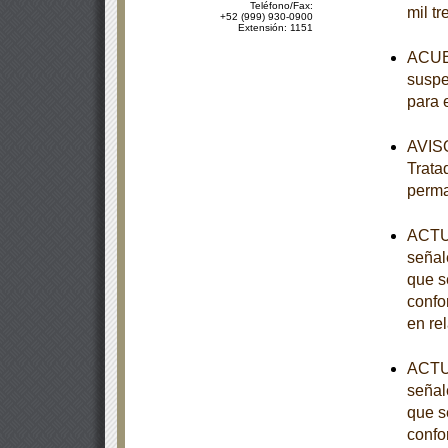
Teléfono/Fax:
mil tr
+52 (999) 930-0900
Extensión: 1151
ACUER
suspe
para 
AVISO
Trata
perm
ACTUA
señal
que s
confo
en re
ACTUA
señal
que s
confo