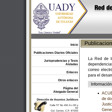
Publicacione
Inicio
Publicaciones Diarios Oficiales
La Red de In
Jurisprudencias y Tesis
dependencia
Aisladas
correo electr
Enlaces
para el desar
Otros enlaces
Información
Página del
Abogado General
ACUER
de do
Dirección de Asuntos Jurídicos
Justi
Calle 57 No 491 A x 60 y
62
Gener
Col. Centro, C.P. 97000