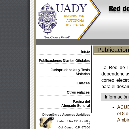
Publicacione
Inicio
Publicaciones Diarios Oficiales
La Red de In
Jurisprudencias y Tesis
dependencia
Aisladas
correo electr
Enlaces
para el desar
Otros enlaces
Información
Página del
Abogado General
ACUER
el 8 
Dirección de Asuntos Jurídicos
Ambie
Calle 57 No 491 A x 60 y
62
Col. Centro, C.P. 97000