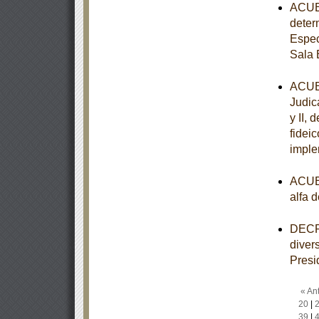
ACUER
deter
Espec
Sala 
ACUER
Judica
y II,
fidei
imple
ACUER
alfa 
DECRE
diver
Presi
« Ant
20
|
39
|