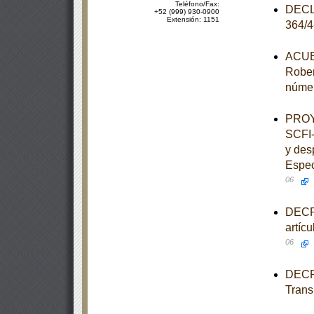
Teléfono/Fax:
DECLA
+52 (999) 930-0900
Extensión: 1151
364/
ACUER
Rober
númer
PROY
SCFI-
y des
Espec
06
DECRE
artíc
06
DECRE
Trans