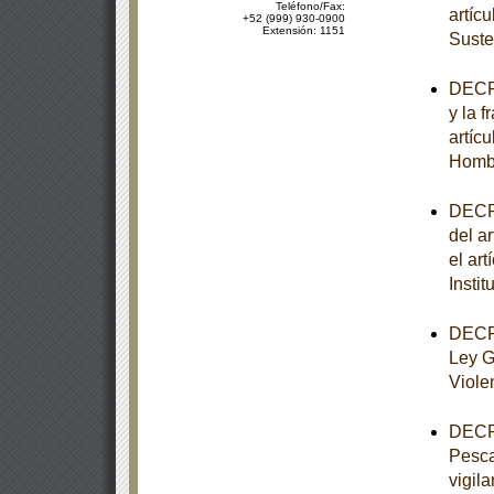
Teléfono/Fax:
artíc
+52 (999) 930-0900
Extensión: 1151
Suste
DECRE
y la f
artíc
Homb
DECRE
del ar
el art
Insti
DECRE
Ley G
Viole
DECRE
Pesca
vigila