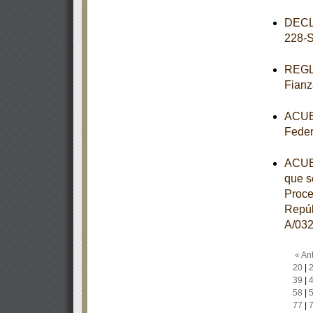
DECL
228-
REGLA
Fianz
ACUER
Feder
ACUER
que s
Proce
Repúb
A/032
« Ant
20
|
39
|
58
|
77
|