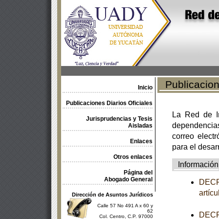
Publicacione
Inicio
Publicaciones Diarios Oficiales
La Red de In
Jurisprudencias y Tesis
dependencia
Aisladas
correo electr
Enlaces
para el desar
Otros enlaces
Información
Página del
Abogado General
DECRE
artíc
Dirección de Asuntos Jurídicos
Calle 57 No 491 A x 60 y
62
DECRE
Col. Centro, C.P. 97000