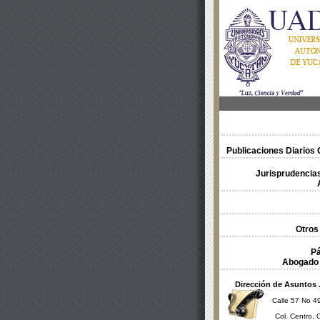
Publicaciones Diarios O
Jurisprudencias
Otros
Pá
Abogado 
Dirección de Asuntos 
Calle 57 No 49
Col. Centro, 