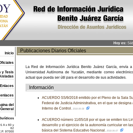
Hoy es:
Sáb
Publicaciones Diarios Oficiales
Inicio
ficiales
La Red de Información Jurídica Benito Juárez García, envía a
 y Tesis
Universidad Autónoma de Yucatán, mediante correo electrónico,
Aisladas
actual que pueda ser útil para el desarrollo de sus actividades.
Enlaces
Información
 enlaces
ACUERDO SS/9/2018 emitido por el Pleno de la Sala Sup
Federal de Justicia Administrativa, en el que se designa 
gina del
Interno de Control.
General
2018-06-08
Jurídicos
ACUERDO número 11/05/18 por el que se emiten los Lin
desarrollo y el ejercicio de la autonomía curricular en l
1 A x 60 y
62
básica del Sistema Educativo Nacional.
2018-06-07
C.P. 97000