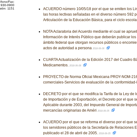
éfono/Fax:
 930-0900
sión: 1151
ACUERDO número 10/05/18 por el que se emiten los Lin
las horas lectivas señaladas en el diverso número 592 po
Articulación de la Educación Básica, para el ciclo esco
NOTA Aclaratoria del Acuerdo mediante el cual se aprue
Información de Interés Público que deberán publicar los
ámbito federal que otorgan recursos públicos o encomie
actos de autoridad a persona
2018-06-06
CUARTA Actualización de la Edición 2017 del Cuadro Bá
Medicamentos.
2018-06-06
PROYECTO de Norma Oficial Mexicana PROY-NOM-216-
comerciales-Servicios de evaluación de la conformidad-
DECRETO por el que se modifica la Tarifa de la Ley de 
de Importación y de Exportación, el Decreto por el que s
Aplicable durante 2003, del Impuesto General de Importa
mercancías originarias de Améri
2018-06-05
ACUERDO por el que se reforma el diverso por el que s
los servidores públicos de la Secretaría de Relaciones E
publicado el 28 de abril de 2005.
2018-06-05