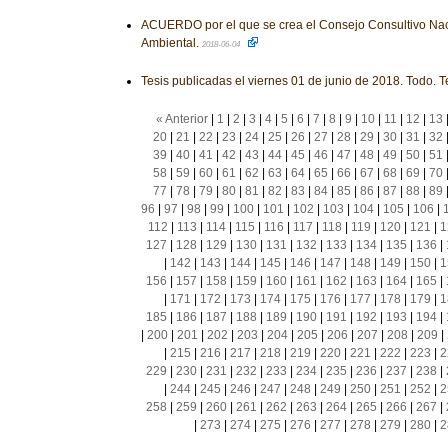
ACUERDO por el que se crea el Consejo Consultivo Nac
Ambiental.
2018-06-04
Tesis publicadas el viernes 01 de junio de 2018. Todo. T
« Anterior
|
1
|
2
|
3
|
4
|
5
|
6
|
7
|
8
|
9
|
10
|
11
|
12
|
13
20
|
21
|
22
|
23
|
24
|
25
|
26
|
27
|
28
|
29
|
30
|
31
|
32
39
|
40
|
41
|
42
|
43
|
44
|
45
|
46
|
47
|
48
|
49
|
50
|
51
58
|
59
|
60
|
61
|
62
|
63
|
64
|
65
|
66
|
67
|
68
|
69
|
70
77
|
78
|
79
|
80
|
81
|
82
|
83
|
84
|
85
|
86
|
87
|
88
|
89
96
|
97
|
98
|
99
|
100
|
101
|
102
|
103
|
104
|
105
|
106
|
112
|
113
|
114
|
115
|
116
|
117
|
118
|
119
|
120
|
121
|
1
127
|
128
|
129
|
130
|
131
|
132
|
133
|
134
|
135
|
136
|
|
142
|
143
|
144
|
145
|
146
|
147
|
148
|
149
|
150
|
1
156
|
157
|
158
|
159
|
160
|
161
|
162
|
163
|
164
|
165
|
|
171
|
172
|
173
|
174
|
175
|
176
|
177
|
178
|
179
|
1
185
|
186
|
187
|
188
|
189
|
190
|
191
|
192
|
193
|
194
|
|
200
|
201
|
202
|
203
|
204
|
205
|
206
|
207
|
208
|
209
|
|
215
|
216
|
217
|
218
|
219
|
220
|
221
|
222
|
223
|
2
229
|
230
|
231
|
232
|
233
|
234
|
235
|
236
|
237
|
238
|
|
244
|
245
|
246
|
247
|
248
|
249
|
250
|
251
|
252
|
2
258
|
259
|
260
|
261
|
262
|
263
|
264
|
265
|
266
|
267
|
|
273
|
274
|
275
|
276
|
277
|
278
|
279
|
280
|
2