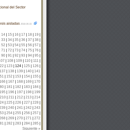
ional del Sector
esis aisladas
2018-06-01
|
14
|
15
|
16
|
17
|
18
|
19
|
|
33
|
34
|
35
|
36
|
37
|
38
|
|
52
|
53
|
54
|
55
|
56
|
57
|
|
71
|
72
|
73
|
74
|
75
|
76
|
|
90
|
91
|
92
|
93
|
94
|
95
|
107
|
108
|
109
|
110
|
111
|
22
|
123
|
124
|
125
|
126
|
137
|
138
|
139
|
140
|
141
51
|
152
|
153
|
154
|
155
|
166
|
167
|
168
|
169
|
170
80
|
181
|
182
|
183
|
184
|
195
|
196
|
197
|
198
|
199
210
|
211
|
212
|
213
|
214
24
|
225
|
226
|
227
|
228
|
239
|
240
|
241
|
242
|
243
53
|
254
|
255
|
256
|
257
|
268
|
269
|
270
|
271
|
272
81
|
282
|
283
|
284
|
285
|
Siguiente »