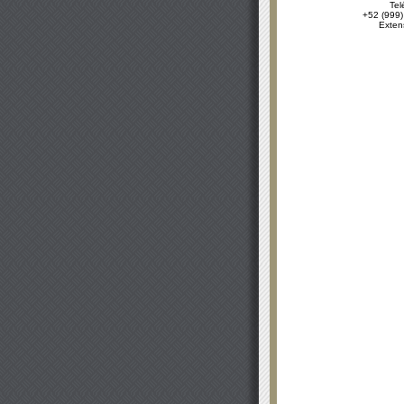
Tel
+52 (999)
Exten