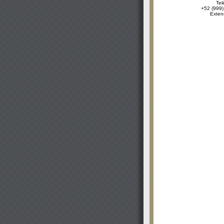
Tel
+52 (999)
Exten