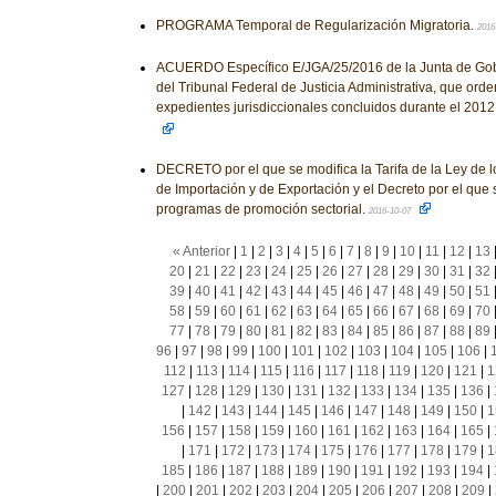
PROGRAMA Temporal de Regularización Migratoria.
2016
ACUERDO Específico E/JGA/25/2016 de la Junta de Gobi
del Tribunal Federal de Justicia Administrativa, que orden
expedientes jurisdiccionales concluidos durante el 2012
DECRETO por el que se modifica la Tarifa de la Ley de 
de Importación y de Exportación y el Decreto por el que
programas de promoción sectorial.
2016-10-07
« Anterior
|
1
|
2
|
3
|
4
|
5
|
6
|
7
|
8
|
9
|
10
|
11
|
12
|
13
20
|
21
|
22
|
23
|
24
|
25
|
26
|
27
|
28
|
29
|
30
|
31
|
32
39
|
40
|
41
|
42
|
43
|
44
|
45
|
46
|
47
|
48
|
49
|
50
|
51
58
|
59
|
60
|
61
|
62
|
63
|
64
|
65
|
66
|
67
|
68
|
69
|
70
77
|
78
|
79
|
80
|
81
|
82
|
83
|
84
|
85
|
86
|
87
|
88
|
89
96
|
97
|
98
|
99
|
100
|
101
|
102
|
103
|
104
|
105
|
106
|
112
|
113
|
114
|
115
|
116
|
117
|
118
|
119
|
120
|
121
|
1
127
|
128
|
129
|
130
|
131
|
132
|
133
|
134
|
135
|
136
|
|
142
|
143
|
144
|
145
|
146
|
147
|
148
|
149
|
150
|
1
156
|
157
|
158
|
159
|
160
|
161
|
162
|
163
|
164
|
165
|
|
171
|
172
|
173
|
174
|
175
|
176
|
177
|
178
|
179
|
1
185
|
186
|
187
|
188
|
189
|
190
|
191
|
192
|
193
|
194
|
|
200
|
201
|
202
|
203
|
204
|
205
|
206
|
207
|
208
|
209
|