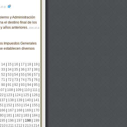
-10-11
erno y Administración
a el destino final de los
 y años anteriores.
2016-10-11
los Impuestos Generales
 se establecen diversos
|
14
|
15
|
16
|
17
|
18
|
19
|
|
33
|
34
|
35
|
36
|
37
|
38
|
|
52
|
53
|
54
|
55
|
56
|
57
|
|
71
|
72
|
73
|
74
|
75
|
76
|
|
90
|
91
|
92
|
93
|
94
|
95
|
107
|
108
|
109
|
110
|
111
|
22
|
123
|
124
|
125
|
126
|
137
|
138
|
139
|
140
|
141
51
|
152
|
153
|
154
|
155
|
166
|
167
|
168
|
169
|
170
80
|
181
|
182
|
183
|
184
|
195
|
196
|
197
|
198
|
199
210
|
211
|
212
|
213
|
214