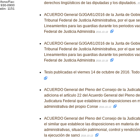
éfono/Fax:
derechos lingüísticos de las diputadas y los diputados.
20
 930-0900
sión: 1151
ACUERDO General G/JGA/61/2016 de la Junta de Gobier
Tribunal Federal de Justicia Administrativa, por el que s
Lineamientos para las guardias durante los periodos vac
Federal de Justicia Administra
2016-10-18
ACUERDO General G/JGA/61/2016 de la Junta de Gobier
Tribunal Federal de Justicia Administrativa, por el que s
Lineamientos para las guardias durante los periodos vac
Federal de Justicia Administra
2016-10-18
Tesis publicadas el viernes 14 de octubre de 2016. Todo
ACUERDO General del Pleno del Consejo de la Judicatu
adiciona el artículo 22 del Acuerdo General del Pleno de
Judicatura Federal que establece las disposiciones en m
administrativa del propio Conse
2016-10-13
ACUERDO General del Pleno del Consejo de la Judicatu
el similar que establece las disposiciones en materia d
administrativas, situación patrimonial, control y rendició
la ejecución de sanci
2016-10-13