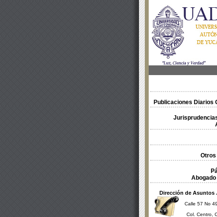
Publicaciones Diarios O
Jurisprudencias
Otros
Pá
Abogado 
Dirección de Asuntos 
Calle 57 No 49
Col. Centro, 