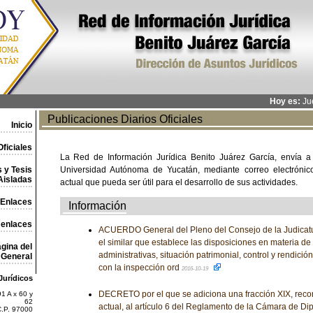
Hoy es:
Jue
Publicaciones Diarios Oficiales
Inicio
ficiales
La Red de Información Jurídica Benito Juárez García, envía a
 y Tesis
Universidad Autónoma de Yucatán, mediante correo electrónico,
Aisladas
actual que pueda ser útil para el desarrollo de sus actividades.
Enlaces
Información
 enlaces
ACUERDO General del Pleno del Consejo de la Judicatu
el similar que establece las disposiciones en materia d
gina del
administrativas, situación patrimonial, control y rendició
General
con la inspección ord
2016-10-19
Jurídicos
DECRETO por el que se adiciona una fracción XIX, recor
1 A x 60 y
62
actual, al artículo 6 del Reglamento de la Cámara de Di
C.P. 97000