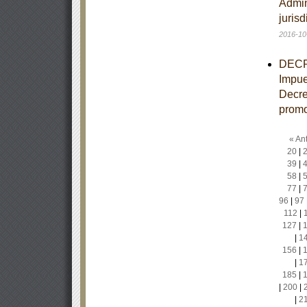
Admin
juris
2016-10
DECRE
Impue
Decre
promo
« Ant
20
|
39
|
58
|
77
|
96
|
97
112
|
127
|
|
1
156
|
|
1
185
|
|
200
|
|
2