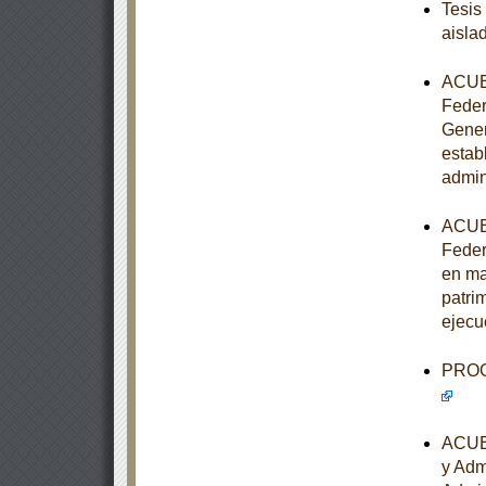
Tesis
aisla
ACUER
Feder
Gener
estab
admin
ACUER
Feder
en ma
patrim
ejecu
PROGR
ACUER
y Adm