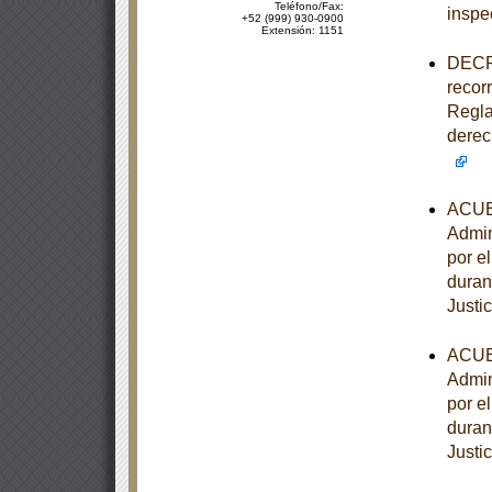
Teléfono/Fax:
inspe
+52 (999) 930-0900
Extensión: 1151
DECRE
recorr
Regla
derec
ACUER
Admin
por e
duran
Justi
ACUER
Admin
por e
duran
Justi