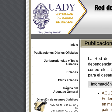
Publicacione
Inicio
Publicaciones Diarios Oficiales
La Red de In
Jurisprudencias y Tesis
dependencia
Aisladas
correo electr
Enlaces
para el desar
Otros enlaces
Información
Página del
Abogado General
ACUER
Feder
Dirección de Asuntos Jurídicos
en ma
Calle 57 No 491 A x 60 y
62
patrim
Col. Centro, C.P. 97000