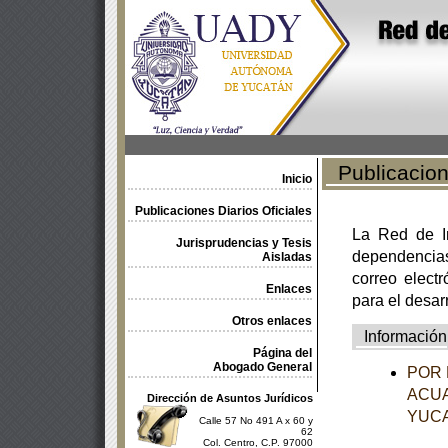
Publicacione
Inicio
Publicaciones Diarios Oficiales
La Red de In
Jurisprudencias y Tesis
dependencia
Aisladas
correo electr
Enlaces
para el desar
Otros enlaces
Información
Página del
Abogado General
POR 
ACUA
Dirección de Asuntos Jurídicos
YUC
Calle 57 No 491 A x 60 y
62
Col. Centro, C.P. 97000