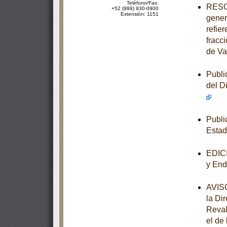
Teléfono/Fax:
RESOL
+52 (999) 930-0900
Extensión: 1151
gener
refier
fracc
de Va
Publi
del D
Publi
Esta
EDICI
y End
AVISO
la Di
Reval
el de