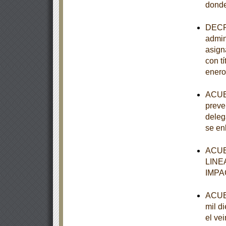
donde
DECRE
admin
asign
con tí
enero
ACUER
preve
deleg
se en
ACUE
LINE
IMPA
ACUER
mil d
el ve