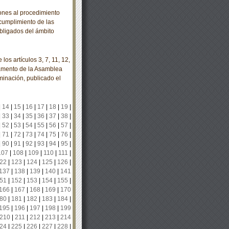
nes al procedimiento
 cumplimiento de las
bligados del ámbito
s artículos 3, 7, 11, 12,
glamento de la Asamblea
minación, publicado el
|
14
|
15
|
16
|
17
|
18
|
19
|
|
33
|
34
|
35
|
36
|
37
|
38
|
|
52
|
53
|
54
|
55
|
56
|
57
|
|
71
|
72
|
73
|
74
|
75
|
76
|
|
90
|
91
|
92
|
93
|
94
|
95
|
107
|
108
|
109
|
110
|
111
|
22
|
123
|
124
|
125
|
126
|
137
|
138
|
139
|
140
|
141
51
|
152
|
153
|
154
|
155
|
166
|
167
|
168
|
169
|
170
80
|
181
|
182
|
183
|
184
|
195
|
196
|
197
|
198
|
199
210
|
211
|
212
|
213
|
214
24
|
225
|
226
|
227
|
228
|