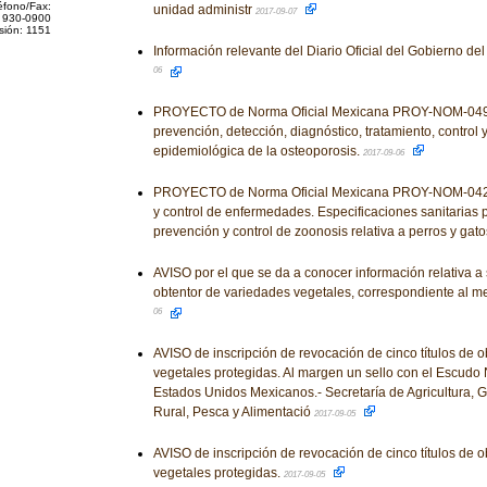
éfono/Fax:
unidad administr
2017-09-07
 930-0900
sión: 1151
Información relevante del Diario Oficial del Gobierno d
06
PROYECTO de Norma Oficial Mexicana PROY-NOM-049-
prevención, detección, diagnóstico, tratamiento, control y
epidemiológica de la osteoporosis.
2017-09-06
PROYECTO de Norma Oficial Mexicana PROY-NOM-042
y control de enfermedades. Especificaciones sanitarias p
prevención y control de zoonosis relativa a perros y gato
AVISO por el que se da a conocer información relativa a s
obtentor de variedades vegetales, correspondiente al me
06
AVISO de inscripción de revocación de cinco títulos de 
vegetales protegidas. Al margen un sello con el Escudo 
Estados Unidos Mexicanos.- Secretaría de Agricultura, G
Rural, Pesca y Alimentació
2017-09-05
AVISO de inscripción de revocación de cinco títulos de 
vegetales protegidas.
2017-09-05