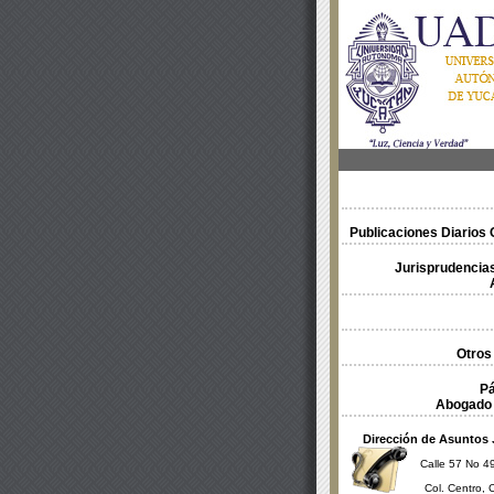
Publicaciones Diarios O
Jurisprudencias
Otros
Pá
Abogado 
Dirección de Asuntos 
Calle 57 No 49
Col. Centro, 