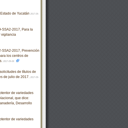
el Estado de Yucatán
2017-09-
SSA2-2017, Para la
 vigilancia
-SSA2-2017, Prevención
ara los centros de
s.
2017-09-06
olicitudes de títulos de
s de julio de 2017.
2017-09-
obtentor de variedades
Nacional, que dice:
anadería, Desarrollo
obtentor de variedades