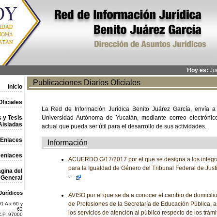
Hoy es:
Jue
Publicaciones Diarios Oficiales
Inicio
ficiales
La Red de Información Jurídica Benito Juárez García, envía a
 y Tesis
Universidad Autónoma de Yucatán, mediante correo electrónico,
Aisladas
actual que pueda ser útil para el desarrollo de sus actividades.
Enlaces
Información
 enlaces
ACUERDO G/17/2017 por el que se designa a los integr
para la Igualdad de Género del Tribunal Federal de Justi
gina del
General
07
Jurídicos
AVISO por el que se da a conocer el cambio de domicilio
de Profesiones de la Secretaría de Educación Pública, 
1 A x 60 y
62
los servicios de atención al público respecto de los trám
C.P. 97000