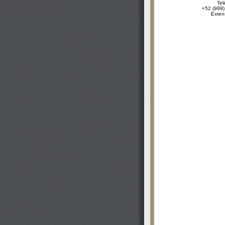
Tel
+52 (999)
Exten