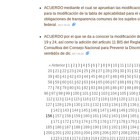
ACUERDO mediante el cual se aprueban las modificacio
para la modificación de la tabla de aplicabilidad para el
obligaciones de transparencia comunes de los sujetos o
federal.
2017-09-04
ACUERDO por el que se da a conocer la modificación de lo
19 y 24, así como la adición del artículo 11 BIS del Re
Consultiva del Consejo Nacional para Prevenir la Discri
veintidós de dic
2017-09-04
« Anterior
|
1
|
2
|
3
|
4
|
5
|
6
|
7
|
8
|
9
|
10
|
11
|
12
|
13
20
|
21
|
22
|
23
|
24
|
25
|
26
|
27
|
28
|
29
|
30
|
31
|
32
39
|
40
|
41
|
42
|
43
|
44
|
45
|
46
|
47
|
48
|
49
|
50
|
51
58
|
59
|
60
|
61
|
62
|
63
|
64
|
65
|
66
|
67
|
68
|
69
|
70
77
|
78
|
79
|
80
|
81
|
82
|
83
|
84
|
85
|
86
|
87
|
88
|
89
96
|
97
|
98
|
99
|
100
|
101
|
102
|
103
|
104
|
105
|
106
|
112
|
113
|
114
|
115
|
116
|
117
|
118
|
119
|
120
|
121
|
1
127
|
128
|
129
|
130
|
131
|
132
|
133
|
134
|
135
|
136
|
|
142
|
143
|
144
|
145
|
146
|
147
|
148
|
149
|
150
|
1
156
|
157
|
158
|
159
|
160
|
161
|
162
|
163
|
164
|
165
|
|
171
|
172
|
173
|
174
|
175
|
176
|
177
|
178
|
179
|
1
185
|
186
|
187
|
188
|
189
|
190
|
191
|
192
|
193
|
194
|
|
200
|
201
|
202
|
203
|
204
|
205
|
206
|
207
|
208
|
209
|
|
215
|
216
|
217
|
218
|
219
|
220
|
221
|
222
|
223
|
2