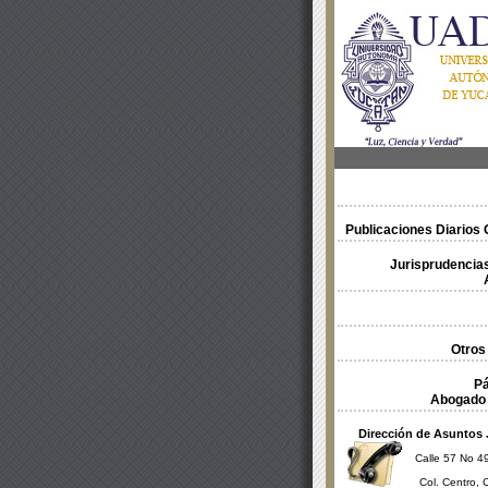
Publicaciones Diarios O
Jurisprudencias
Otros
Pá
Abogado 
Dirección de Asuntos 
Calle 57 No 49
Col. Centro, 