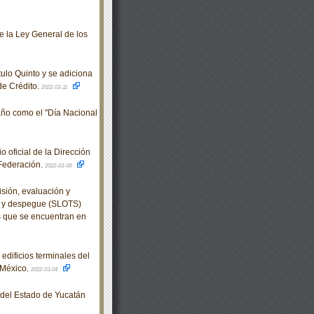
e la Ley General de los
ulo Quinto y se adiciona
 de Crédito.
2022-03-11
año como el "Día Nacional
oficial de la Dirección
 Federación.
2022-03-08
sión, evaluación y
aje y despegue (SLOTS)
s que se encuentran en
dificios terminales del
 México.
2022-03-04
o del Estado de Yucatán