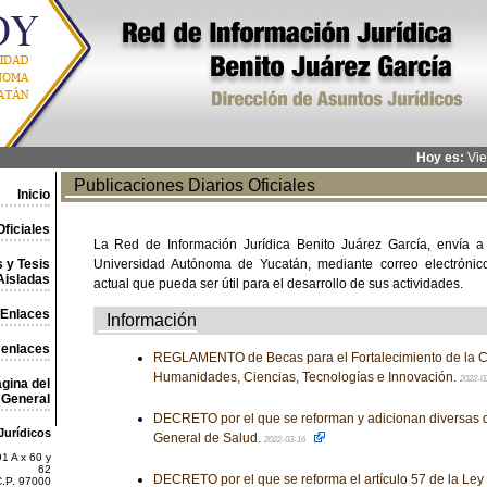
Hoy es:
Vie
Publicaciones Diarios Oficiales
Inicio
ficiales
La Red de Información Jurídica Benito Juárez García, envía a
 y Tesis
Universidad Autónoma de Yucatán, mediante correo electrónico,
Aisladas
actual que pueda ser útil para el desarrollo de sus actividades.
Enlaces
Información
 enlaces
REGLAMENTO de Becas para el Fortalecimiento de la 
Humanidades, Ciencias, Tecnologías e Innovación.
2022-0
gina del
General
DECRETO por el que se reforman y adicionan diversas d
Jurídicos
General de Salud.
2022-03-16
1 A x 60 y
62
DECRETO por el que se reforma el artículo 57 de la Ley
C.P. 97000