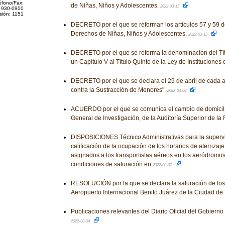
éfono/Fax:
de Niñas, Niños y Adolescentes.
2022-03-15
 930-0900
sión: 1151
DECRETO por el que se reforman los artículos 57 y 59 d
Derechos de Niñas, Niños y Adolescentes.
2022-03-15
DECRETO por el que se reforma la denominación del Tít
un Capítulo V al Título Quinto de la Ley de Instituciones
DECRETO por el que se declara el 29 de abril de cada 
contra la Sustracción de Menores".
2022-03-08
ACUERDO por el que se comunica el cambio de domicilio 
General de Investigación, de la Auditoría Superior de la
DISPOSICIONES Técnico Administrativas para la supervi
calificación de la ocupación de los horarios de aterriz
asignados a los transportistas aéreos en los aeródromo
condiciones de saturación en
2022-03-07
RESOLUCIÓN por la que se declara la saturación de los e
Aeropuerto Internacional Benito Juárez de la Ciudad de
Publicaciones relevantes del Diario Oficial del Gobiern
2022-03-04