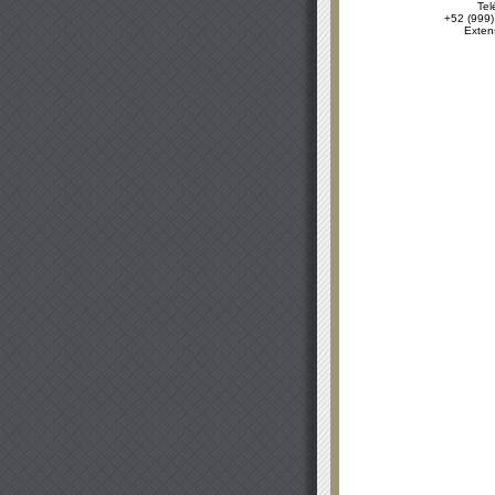
Tel
+52 (999)
Exten