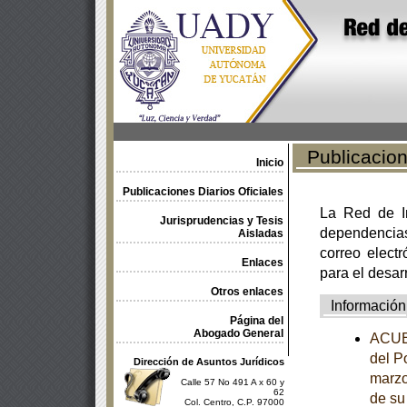
Publicacione
Inicio
Publicaciones Diarios Oficiales
La Red de In
Jurisprudencias y Tesis
dependencia
Aisladas
correo electr
Enlaces
para el desar
Otros enlaces
Información
Página del
Abogado General
ACUER
del P
Dirección de Asuntos Jurídicos
marzo
Calle 57 No 491 A x 60 y
62
de su
Col. Centro, C.P. 97000