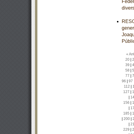
Feder
diver
RESOL
gener
Joaqu
Públi
« Ant
20
|
39
|
58
|
77
|
96
|
97
112
|
127
|
|
1
156
|
|
1
185
|
|
200
|
|
2
229
|