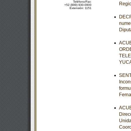
Teléfono/Fax:
Regio
+52 (999) 930-0900
Extensión: 1151
DECRE
numer
Diput
ACUE
ORDE
TELE
YUC
SENTE
Incon
formu
Ferna
ACUER
Direc
Unida
Coord