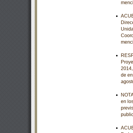
menc
ACUER
Direc
Unida
Coord
menc
RESPU
Proye
2014,
de en
agost
NOTA 
en lo
previ
publi
ACUER