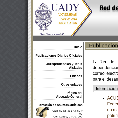
Publicacione
Inicio
Publicaciones Diarios Oficiales
La Red de In
Jurisprudencias y Tesis
dependencia
Aisladas
correo electr
Enlaces
para el desar
Otros enlaces
Información
Página del
Abogado General
ACUER
Feder
Dirección de Asuntos Jurídicos
en ma
Calle 57 No 491 A x 60 y
62
patrim
Col. Centro, C.P. 97000