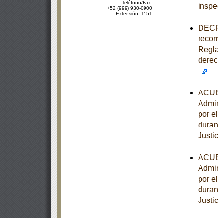
Teléfono/Fax:
inspe
+52 (999) 930-0900
Extensión: 1151
DECRE
recorr
Regla
derec
ACUER
Admin
por e
duran
Justi
ACUER
Admin
por e
duran
Justi