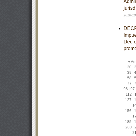
Admin
juris
2016-10
DECRE
Impue
Decre
promo
« Ant
20
|
39
|
58
|
77
|
96
|
97
112
|
127
|
|
1
156
|
|
1
185
|
|
200
|
|
2