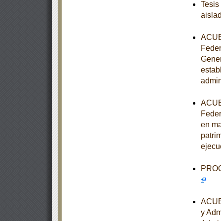
Tesis
aisla
ACUER
Feder
Gener
estab
admin
ACUER
Feder
en ma
patrim
ejecu
PROGR
ACUER
y Adm