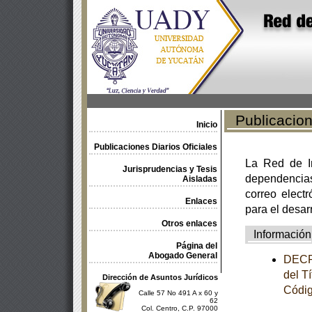
Publicacione
Inicio
Publicaciones Diarios Oficiales
La Red de In
Jurisprudencias y Tesis
dependencia
Aisladas
correo electr
Enlaces
para el desar
Otros enlaces
Información
Página del
Abogado General
DECRE
del T
Dirección de Asuntos Jurídicos
Códig
Calle 57 No 491 A x 60 y
62
Col. Centro, C.P. 97000