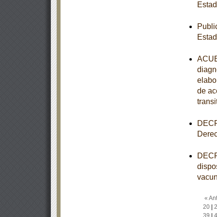
Esta
Publi
Esta
ACUER
diagn
elabo
de ac
transi
DECRE
Derec
DECRE
dispo
vacun
« Ant
20
|
39
|