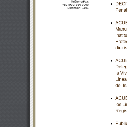
Teléfono/Fax:
DECRE
+52 (999) 930-0900
Extensión: 1151
Penal
ACUER
Manua
Insti
Prote
diecis
ACUER
Deleg
la Vi
Linea
del I
ACUER
los L
Regis
Publi