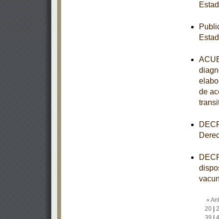
Esta
Publi
Esta
ACUER
diagn
elabo
de ac
transi
DECRE
Derec
DECRE
dispo
vacun
« Ant
20
|
39
|