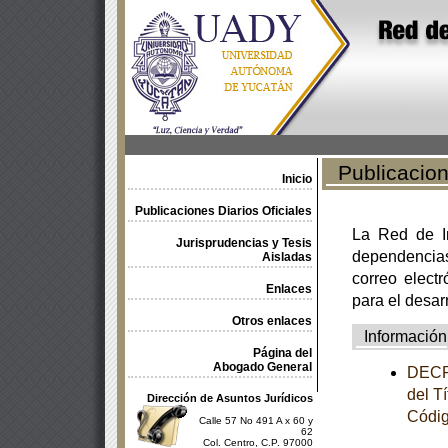
Publicacione
Inicio
Publicaciones Diarios Oficiales
La Red de In
Jurisprudencias y Tesis
dependencia
Aisladas
correo electr
Enlaces
para el desar
Otros enlaces
Información
Página del
Abogado General
DECRE
del T
Dirección de Asuntos Jurídicos
Códig
Calle 57 No 491 A x 60 y
62
Col. Centro, C.P. 97000