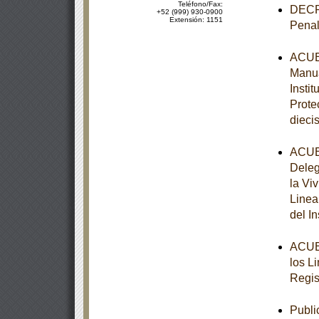
Teléfono/Fax:
DECRE
+52 (999) 930-0900
Extensión: 1151
Penal
ACUER
Manua
Insti
Prote
diecis
ACUER
Deleg
la Vi
Linea
del I
ACUER
los L
Regis
Publi