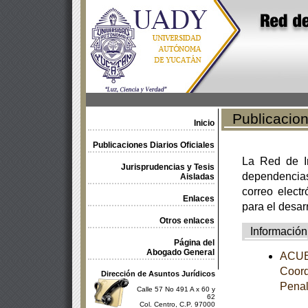
Publicacione
Inicio
Publicaciones Diarios Oficiales
La Red de In
Jurisprudencias y Tesis
dependencia
Aisladas
correo electr
Enlaces
para el desar
Otros enlaces
Información
Página del
Abogado General
ACUER
Coord
Dirección de Asuntos Jurídicos
Pena
Calle 57 No 491 A x 60 y
62
Col. Centro, C.P. 97000