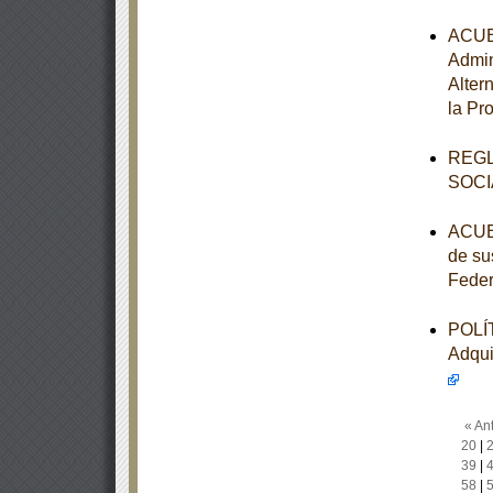
ACUER
Admin
Alter
la Pr
REGL
SOCI
ACUER
de su
Feder
POLÍT
Adqui
« Ant
20
|
39
|
58
|