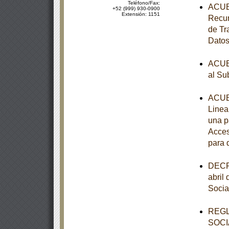
Teléfono/Fax:
ACUER
+52 (999) 930-0900
Extensión: 1151
Recur
de Tr
Datos
ACUER
al Su
ACUER
Linea
una p
Acces
para 
DECRE
abril
Socia
REGL
SOCI