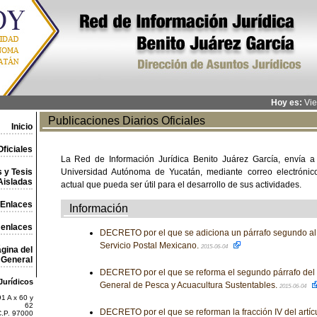
Hoy es:
Vie
Publicaciones Diarios Oficiales
Inicio
ficiales
La Red de Información Jurídica Benito Juárez García, envía a
 y Tesis
Universidad Autónoma de Yucatán, mediante correo electrónico,
Aisladas
actual que pueda ser útil para el desarrollo de sus actividades.
Enlaces
Información
 enlaces
DECRETO por el que se adiciona un párrafo segundo al a
Servicio Postal Mexicano.
2015-06-04
gina del
General
DECRETO por el que se reforma el segundo párrafo del a
Jurídicos
General de Pesca y Acuacultura Sustentables.
2015-06-04
1 A x 60 y
62
DECRETO por el que se reforman la fracción IV del artícul
C.P. 97000