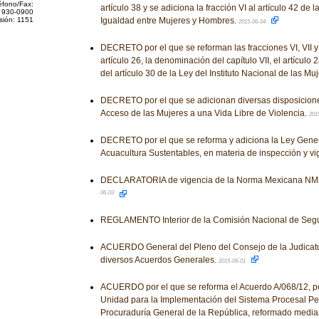
éfono/Fax:
artículo 38 y se adiciona la fracción VI al artículo 42 de 
 930-0900
sión: 1151
Igualdad entre Mujeres y Hombres.
2015-06-04
DECRETO por el que se reforman las fracciones VI, VII y XX
artículo 26, la denominación del capítulo VII, el artículo
del artículo 30 de la Ley del Instituto Nacional de las Mu
DECRETO por el que se adicionan diversas disposicione
Acceso de las Mujeres a una Vida Libre de Violencia.
201
DECRETO por el que se reforma y adiciona la Ley Gene
Acuacultura Sustentables, en materia de inspección y vi
DECLARATORIA de vigencia de la Norma Mexicana NM
06-03
REGLAMENTO Interior de la Comisión Nacional de Segu
ACUERDO General del Pleno del Consejo de la Judicatu
diversos Acuerdos Generales.
2015-06-01
ACUERDO por el que se reforma el Acuerdo A/068/12, por
Unidad para la Implementación del Sistema Procesal Pen
Procuraduría General de la República, reformado median