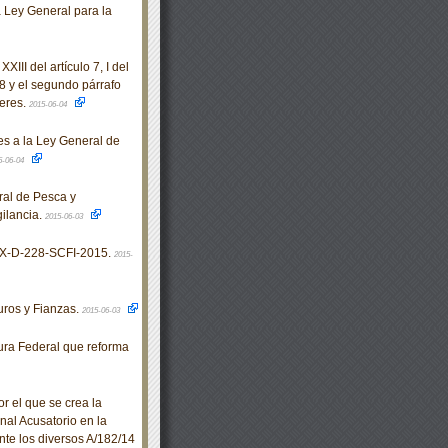
la Ley General para la
III del artículo 7, I del
 28 y el segundo párrafo
jeres.
2015-06-04
s a la Ley General de
5-06-04
ral de Pesca y
gilancia.
2015-06-03
X-D-228-SCFI-2015.
2015-
ros y Fianzas.
2015-06-03
ra Federal que reforma
 el que se crea la
al Acusatorio en la
te los diversos A/182/14