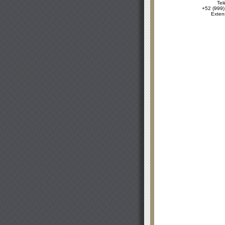
Tel
+52 (999)
Exten