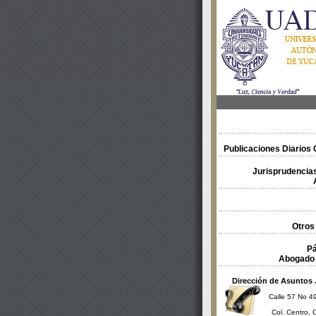
Publicaciones Diarios O
Jurisprudencias
Otros
Pá
Abogado 
Dirección de Asuntos 
Calle 57 No 49
Col. Centro, 