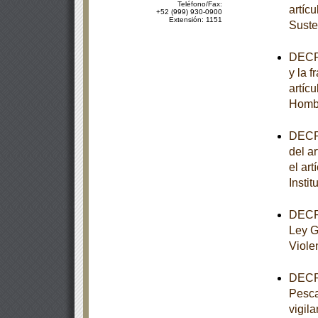
Teléfono/Fax:
artíc
+52 (999) 930-0900
Extensión: 1151
Suste
DECRE
y la f
artíc
Homb
DECRE
del ar
el art
Insti
DECRE
Ley G
Viole
DECRE
Pesca
vigila