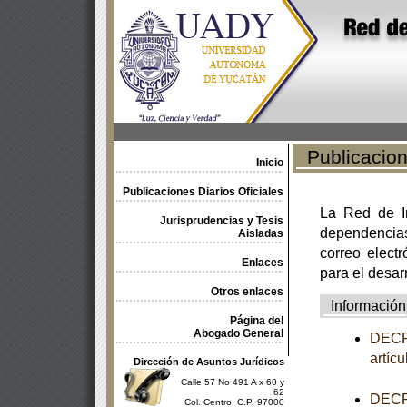
Publicacione
Inicio
Publicaciones Diarios Oficiales
La Red de In
Jurisprudencias y Tesis
dependencia
Aisladas
correo electr
Enlaces
para el desar
Otros enlaces
Información
Página del
Abogado General
DECRE
artíc
Dirección de Asuntos Jurídicos
Calle 57 No 491 A x 60 y
62
DECRE
Col. Centro, C.P. 97000