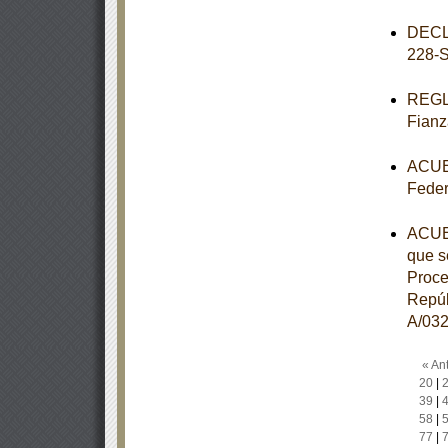
DECL
228-
REGLA
Fianz
ACUER
Feder
ACUER
que s
Proce
Repúb
A/032
« Ant
20
|
39
|
58
|
77
|