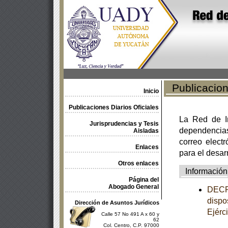
Publicacione
Inicio
Publicaciones Diarios Oficiales
La Red de In
Jurisprudencias y Tesis
dependencia
Aisladas
correo electr
Enlaces
para el desar
Otros enlaces
Información
Página del
Abogado General
DECRE
dispo
Dirección de Asuntos Jurídicos
Ejérc
Calle 57 No 491 A x 60 y
62
Col. Centro, C.P. 97000