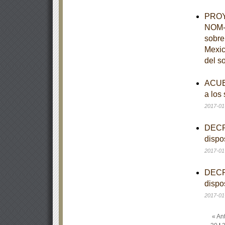
PROYE
NOM-0
sobre
Mexic
del s
ACUER
a los
2017-01
DECRE
dispo
2017-01
DECRE
dispo
2017-01
« Ant