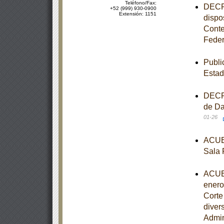
Teléfono/Fax:
DECRE
+52 (999) 930-0900
Extensión: 1151
dispo
Conte
Feder
Publi
Estad
DECRE
de Da
01-26
ACUER
Sala 
ACUER
enero
Corte
diver
Admin