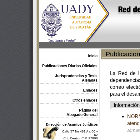
Publicacione
Inicio
Publicaciones Diarios Oficiales
La Red de In
Jurisprudencias y Tesis
dependencia
Aisladas
correo electr
Enlaces
para el desar
Otros enlaces
Información
Página del
Abogado General
NORMA
atenc
Dirección de Asuntos Jurídicos
2015-08
Calle 57 No 491 A x 60 y
62
Col. Centro, C.P. 97000