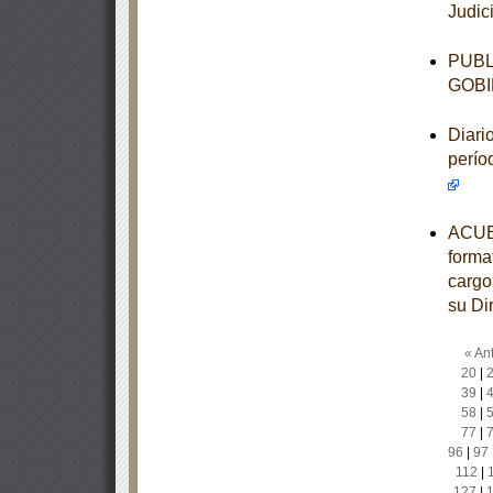
Judic
PUBL
GOBI
Diari
perío
ACUER
forma
cargo
su Di
« Ant
20
|
39
|
58
|
77
|
96
|
97
112
|
127
|