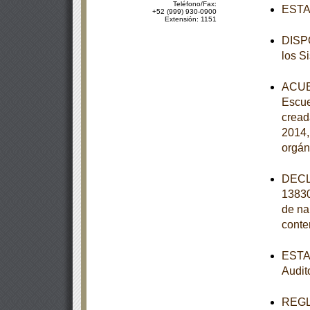
Teléfono/Fax:
ESTAT
+52 (999) 930-0900
Extensión: 1151
DISPO
los S
ACUER
Escue
cread
2014,
orgán
DECL
13830
de na
conte
ESTAT
Audit
REGLA