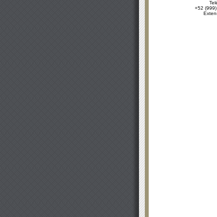
Tel
+52 (999)
Exten