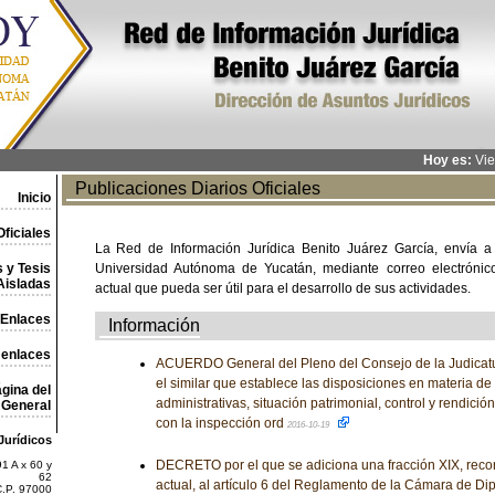
Hoy es:
Vie
Publicaciones Diarios Oficiales
Inicio
ficiales
La Red de Información Jurídica Benito Juárez García, envía a
 y Tesis
Universidad Autónoma de Yucatán, mediante correo electrónico,
Aisladas
actual que pueda ser útil para el desarrollo de sus actividades.
Enlaces
Información
 enlaces
ACUERDO General del Pleno del Consejo de la Judicatu
el similar que establece las disposiciones en materia d
gina del
administrativas, situación patrimonial, control y rendició
General
con la inspección ord
2016-10-19
Jurídicos
DECRETO por el que se adiciona una fracción XIX, recor
1 A x 60 y
62
actual, al artículo 6 del Reglamento de la Cámara de Di
C.P. 97000