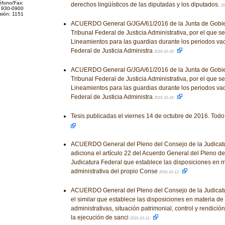
éfono/Fax:
derechos lingüísticos de las diputadas y los diputados.
20
 930-0900
sión: 1151
ACUERDO General G/JGA/61/2016 de la Junta de Gobier
Tribunal Federal de Justicia Administrativa, por el que s
Lineamientos para las guardias durante los periodos vac
Federal de Justicia Administra
2016-10-18
ACUERDO General G/JGA/61/2016 de la Junta de Gobier
Tribunal Federal de Justicia Administrativa, por el que s
Lineamientos para las guardias durante los periodos vac
Federal de Justicia Administra
2016-10-18
Tesis publicadas el viernes 14 de octubre de 2016. Todo
ACUERDO General del Pleno del Consejo de la Judicatu
adiciona el artículo 22 del Acuerdo General del Pleno de
Judicatura Federal que establece las disposiciones en m
administrativa del propio Conse
2016-10-13
ACUERDO General del Pleno del Consejo de la Judicatu
el similar que establece las disposiciones en materia d
administrativas, situación patrimonial, control y rendició
la ejecución de sanci
2016-10-13