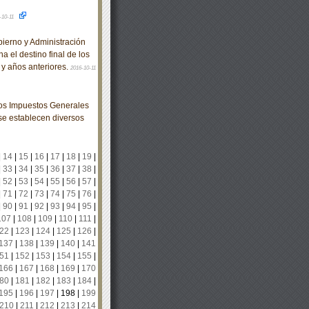
-10-11
erno y Administración
a el destino final de los
 y años anteriores.
2016-10-11
los Impuestos Generales
 se establecen diversos
|
14
|
15
|
16
|
17
|
18
|
19
|
|
33
|
34
|
35
|
36
|
37
|
38
|
|
52
|
53
|
54
|
55
|
56
|
57
|
|
71
|
72
|
73
|
74
|
75
|
76
|
|
90
|
91
|
92
|
93
|
94
|
95
|
107
|
108
|
109
|
110
|
111
|
22
|
123
|
124
|
125
|
126
|
137
|
138
|
139
|
140
|
141
51
|
152
|
153
|
154
|
155
|
166
|
167
|
168
|
169
|
170
80
|
181
|
182
|
183
|
184
|
195
|
196
|
197
|
198
|
199
210
|
211
|
212
|
213
|
214