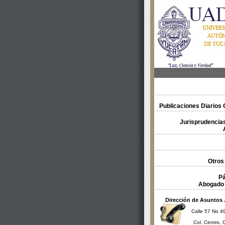
Publicaciones Diarios O
Jurisprudencias
Otros
Pá
Abogado 
Dirección de Asuntos 
Calle 57 No 49
Col. Centro, 