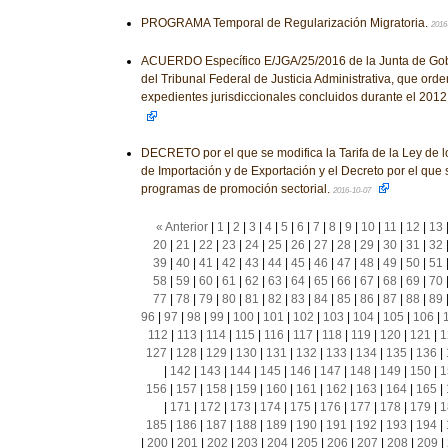
PROGRAMA Temporal de Regularización Migratoria.
2016
ACUERDO Específico E/JGA/25/2016 de la Junta de Gobi
del Tribunal Federal de Justicia Administrativa, que orden
expedientes jurisdiccionales concluidos durante el 2012
DECRETO por el que se modifica la Tarifa de la Ley de 
de Importación y de Exportación y el Decreto por el que
programas de promoción sectorial.
2016-10-07
« Anterior
|
1
|
2
|
3
|
4
|
5
|
6
|
7
|
8
|
9
|
10
|
11
|
12
|
13
20
|
21
|
22
|
23
|
24
|
25
|
26
|
27
|
28
|
29
|
30
|
31
|
32
39
|
40
|
41
|
42
|
43
|
44
|
45
|
46
|
47
|
48
|
49
|
50
|
51
58
|
59
|
60
|
61
|
62
|
63
|
64
|
65
|
66
|
67
|
68
|
69
|
70
77
|
78
|
79
|
80
|
81
|
82
|
83
|
84
|
85
|
86
|
87
|
88
|
89
96
|
97
|
98
|
99
|
100
|
101
|
102
|
103
|
104
|
105
|
106
|
112
|
113
|
114
|
115
|
116
|
117
|
118
|
119
|
120
|
121
|
1
127
|
128
|
129
|
130
|
131
|
132
|
133
|
134
|
135
|
136
|
|
142
|
143
|
144
|
145
|
146
|
147
|
148
|
149
|
150
|
1
156
|
157
|
158
|
159
|
160
|
161
|
162
|
163
|
164
|
165
|
|
171
|
172
|
173
|
174
|
175
|
176
|
177
|
178
|
179
|
1
185
|
186
|
187
|
188
|
189
|
190
|
191
|
192
|
193
|
194
|
|
200
|
201
|
202
|
203
|
204
|
205
|
206
|
207
|
208
|
209
|