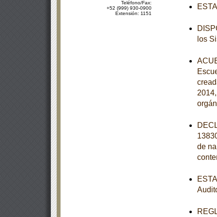
Teléfono/Fax:
ESTAT
+52 (999) 930-0900
Extensión: 1151
DISPO
los S
ACUER
Escue
cread
2014,
orgán
DECL
13830
de na
conte
ESTAT
Audit
REGLA