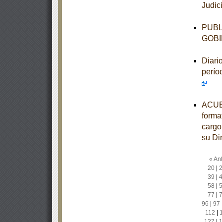
Judic
PUBL
GOBI
Diari
perío
ACUER
forma
cargo
su Di
« Ant
20
|
39
|
58
|
77
|
96
|
97
112
|
127
|