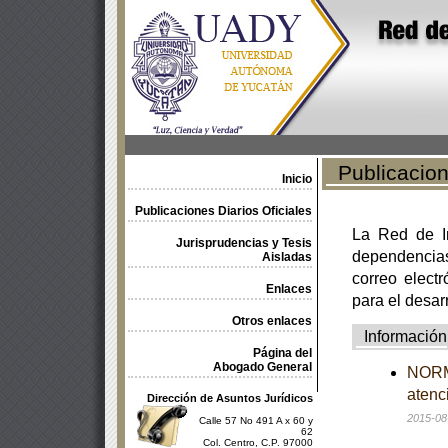
Publicacione
Inicio
Publicaciones Diarios Oficiales
La Red de In
Jurisprudencias y Tesis
dependencia
Aisladas
correo electr
Enlaces
para el desar
Otros enlaces
Información
Página del
Abogado General
NORMA
atenc
Dirección de Asuntos Jurídicos
2015-08
Calle 57 No 491 A x 60 y
62
Col. Centro, C.P. 97000