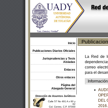
Publicacione
Inicio
Publicaciones Diarios Oficiales
La Red de In
Jurisprudencias y Tesis
dependencia
Aisladas
correo electr
Enlaces
para el desar
Otros enlaces
Información
Página del
Abogado General
AUDI
OPER
Dirección de Asuntos Jurídicos
DEL 
Calle 57 No 491 A x 60 y
62
2016
Col. Centro, C.P. 97000