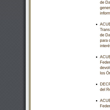
de Da
gener
infor
ACUER
Trans
de Da
para 
interé
ACUER
Feder
devol
los Ó
DECRE
del R
ACUER
Feder