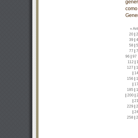
gener
como 
Gener
« Ant
20
|
39
|
58
|
77
|
96
|
97
112
|
127
|
|
1
156
|
|
1
185
|
|
200
|
|
2
229
|
|
2
258
|