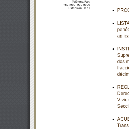
Teléfono/Fax:
+52 (999) 930-0900
Extensión: 1151
PROG
LISTA
perió
aplic
INSTR
Supre
dos mi
fracci
décim
REGLA
Derec
Vivie
Secc
ACUER
Trans