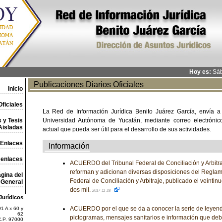
Hoy es:
Sáb
Publicaciones Diarios Oficiales
Inicio
ficiales
La Red de Información Jurídica Benito Juárez García, envía a
 y Tesis
Universidad Autónoma de Yucatán, mediante correo electrónico,
Aisladas
actual que pueda ser útil para el desarrollo de sus actividades.
Enlaces
Información
 enlaces
ACUERDO del Tribunal Federal de Conciliación y Arbitra
reforman y adicionan diversas disposiciones del Reglame
gina del
Federal de Conciliación y Arbitraje, publicado el veinti
General
dos mil.
2017-11-28
Jurídicos
ACUERDO por el que se da a conocer la serie de leyen
1 A x 60 y
62
pictogramas, mensajes sanitarios e información que debe
C.P. 97000