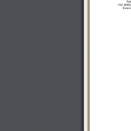
Tel
+52 (999)
Exten