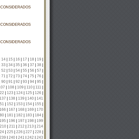
S CONSIDERADOS
S CONSIDERADOS
S CONSIDERADOS
|
14
|
15
|
16
|
17
|
18
|
19
|
|
33
|
34
|
35
|
36
|
37
|
38
|
|
52
|
53
|
54
|
55
|
56
|
57
|
|
71
|
72
|
73
|
74
|
75
|
76
|
|
90
|
91
|
92
|
93
|
94
|
95
|
107
|
108
|
109
|
110
|
111
|
22
|
123
|
124
|
125
|
126
|
137
|
138
|
139
|
140
|
141
51
|
152
|
153
|
154
|
155
|
166
|
167
|
168
|
169
|
170
80
|
181
|
182
|
183
|
184
|
195
|
196
|
197
|
198
|
199
210
|
211
|
212
|
213
|
214
24
|
225
|
226
|
227
|
228
|
239
|
240
|
241
|
242
|
243