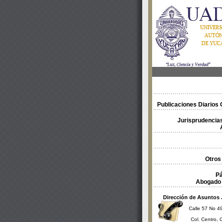
Publicaciones Diarios O
Jurisprudencias
Otros
Pá
Abogado 
Dirección de Asuntos 
Calle 57 No 49
Col. Centro, 