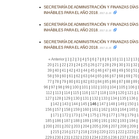
SECRETARÍA DE ADMINISTRACIÓN Y FINANZAS DÍA
INHÁBILES PARA EL AÑO 2018.
2017-11-16
SECRETARÍA DE ADMINISTRACIÓN Y FINANZAS DÍA
INHÁBILES PARA EL AÑO 2018.
2017-11-16
SECRETARÍA DE ADMINISTRACIÓN Y FINANZAS DÍA
INHÁBILES PARA EL AÑO 2018.
2017-11-16
« Anterior
|
1
|
2
|
3
|
4
|
5
|
6
|
7
|
8
|
9
|
10
|
11
|
12
|
13
20
|
21
|
22
|
23
|
24
|
25
|
26
|
27
|
28
|
29
|
30
|
31
|
32
39
|
40
|
41
|
42
|
43
|
44
|
45
|
46
|
47
|
48
|
49
|
50
|
51
58
|
59
|
60
|
61
|
62
|
63
|
64
|
65
|
66
|
67
|
68
|
69
|
70
77
|
78
|
79
|
80
|
81
|
82
|
83
|
84
|
85
|
86
|
87
|
88
|
89
96
|
97
|
98
|
99
|
100
|
101
|
102
|
103
|
104
|
105
|
106
|
112
|
113
|
114
|
115
|
116
|
117
|
118
|
119
|
120
|
121
|
1
127
|
128
|
129
|
130
|
131
|
132
|
133
|
134
|
135
|
136
|
|
142
|
143
|
144
|
145
|
146
|
147
|
148
|
149
|
150
|
1
156
|
157
|
158
|
159
|
160
|
161
|
162
|
163
|
164
|
165
|
|
171
|
172
|
173
|
174
|
175
|
176
|
177
|
178
|
179
|
1
185
|
186
|
187
|
188
|
189
|
190
|
191
|
192
|
193
|
194
|
|
200
|
201
|
202
|
203
|
204
|
205
|
206
|
207
|
208
|
209
|
|
215
|
216
|
217
|
218
|
219
|
220
|
221
|
222
|
223
|
2
229
|
230
|
231
|
232
|
233
|
234
|
235
|
236
|
237
|
238
|