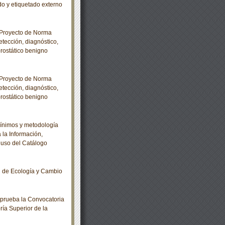
o y etiquetado externo
 Proyecto de Norma
ección, diagnóstico,
prostático benigno
 Proyecto de Norma
ección, diagnóstico,
prostático benigno
ínimos y metodología
 la Información,
 uso del Catálogo
l de Ecología y Cambio
prueba la Convocatoria
oría Superior de la