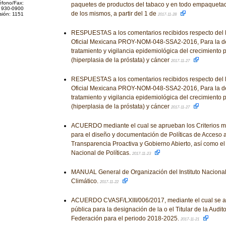
éfono/Fax:
paquetes de productos del tabaco y en todo empaquetad
 930-0900
de los mismos, a partir del 1 de
sión: 1151
2017-11-28
RESPUESTAS a los comentarios recibidos respecto del
Oficial Mexicana PROY-NOM-048-SSA2-2016, Para la det
tratamiento y vigilancia epidemiológica del crecimiento 
(hiperplasia de la próstata) y cáncer
2017-11-27
RESPUESTAS a los comentarios recibidos respecto del
Oficial Mexicana PROY-NOM-048-SSA2-2016, Para la det
tratamiento y vigilancia epidemiológica del crecimiento 
(hiperplasia de la próstata) y cáncer
2017-11-27
ACUERDO mediante el cual se aprueban los Criterios m
para el diseño y documentación de Políticas de Acceso a
Transparencia Proactiva y Gobierno Abierto, así como el
Nacional de Políticas.
2017-11-23
MANUAL General de Organización del Instituto Naciona
Climático.
2017-11-22
ACUERDO CVASF/LXIII/006/2017, mediante el cual se a
pública para la designación de la o el Titular de la Audit
Federación para el periodo 2018-2025.
2017-11-21