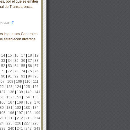
es, por el que se emiten
al de Transparencia,
15-10-08
los Impuestos Generales
 se establecen diversos
|
14
|
15
|
16
|
17
|
18
|
19
|
|
33
|
34
|
35
|
36
|
37
|
38
|
|
52
|
53
|
54
|
55
|
56
|
57
|
|
71
|
72
|
73
|
74
|
75
|
76
|
|
90
|
91
|
92
|
93
|
94
|
95
|
107
|
108
|
109
|
110
|
111
|
22
|
123
|
124
|
125
|
126
|
137
|
138
|
139
|
140
|
141
51
|
152
|
153
|
154
|
155
|
166
|
167
|
168
|
169
|
170
80
|
181
|
182
|
183
|
184
|
195
|
196
|
197
|
198
|
199
210
|
211
|
212
|
213
|
214
24
|
225
|
226
|
227
|
228
|
239
|
240
|
241
|
242
|
243