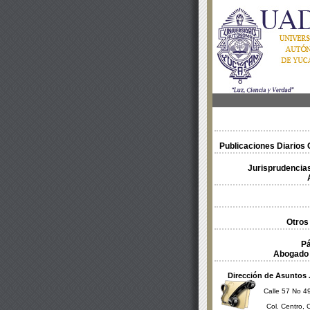
Publicaciones Diarios O
Jurisprudencias
Otros
Pá
Abogado 
Dirección de Asuntos 
Calle 57 No 49
Col. Centro, 