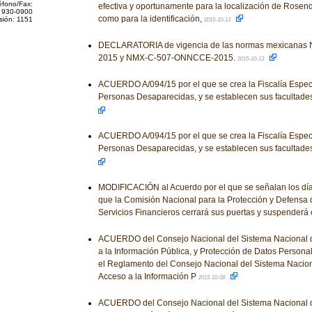
éfono/Fax:
efectiva y oportunamente para la localización de Rosen
 930-0900
como para la identificación,
sión: 1151
2015-10-13
DECLARATORIA de vigencia de las normas mexicana
2015 y NMX-C-507-ONNCCE-2015.
2015-10-13
ACUERDO A/094/15 por el que se crea la Fiscalía Espe
Personas Desaparecidas, y se establecen sus facultade
ACUERDO A/094/15 por el que se crea la Fiscalía Espe
Personas Desaparecidas, y se establecen sus facultade
MODIFICACIÓN al Acuerdo por el que se señalan los día
que la Comisión Nacional para la Protección y Defensa 
Servicios Financieros cerrará sus puertas y suspenderá
ACUERDO del Consejo Nacional del Sistema Nacional d
a la Información Pública, y Protección de Datos Personal
el Reglamento del Consejo Nacional del Sistema Nacion
Acceso a la Información P
2015-10-08
ACUERDO del Consejo Nacional del Sistema Nacional d