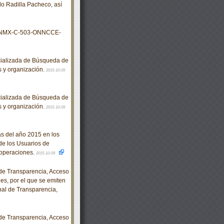
do Radilla Pacheco, así
s NMX-C-503-ONNCCE-
cializada de Búsqueda de
s y organización.
2015-10-09
cializada de Búsqueda de
s y organización.
2015-10-09
s del año 2015 en los
de los Usuarios de
 operaciones.
2015-10-09
e Transparencia, Acceso
es, por el que se emiten
al de Transparencia,
e Transparencia, Acceso