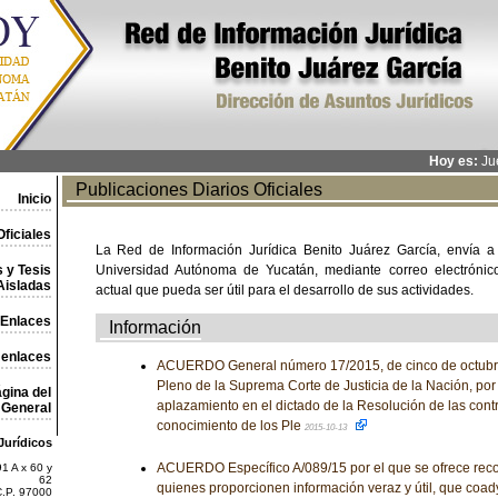
Hoy es:
Jue
Publicaciones Diarios Oficiales
Inicio
ficiales
La Red de Información Jurídica Benito Juárez García, envía a
 y Tesis
Universidad Autónoma de Yucatán, mediante correo electrónico,
Aisladas
actual que pueda ser útil para el desarrollo de sus actividades.
Enlaces
Información
 enlaces
ACUERDO General número 17/2015, de cinco de octubre 
Pleno de la Suprema Corte de Justicia de la Nación, por
gina del
aplazamiento en el dictado de la Resolución de las contr
General
conocimiento de los Ple
2015-10-13
Jurídicos
ACUERDO Específico A/089/15 por el que se ofrece rec
1 A x 60 y
62
quienes proporcionen información veraz y útil, que coady
C.P. 97000