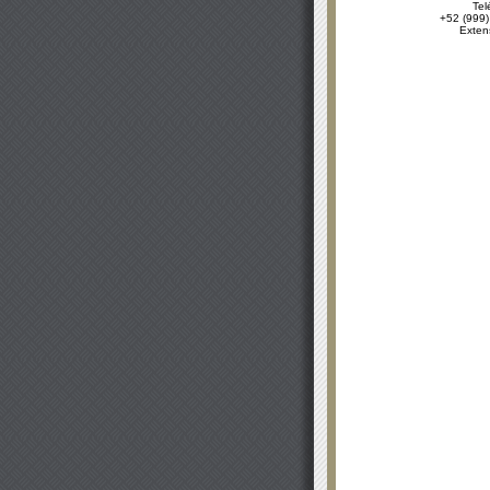
Tel
+52 (999)
Exten