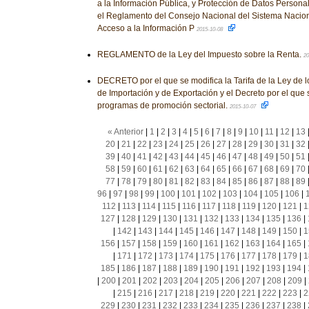
a la Información Pública, y Protección de Datos Personal
el Reglamento del Consejo Nacional del Sistema Nacion
Acceso a la Información P
2015-10-08
REGLAMENTO de la Ley del Impuesto sobre la Renta.
20
DECRETO por el que se modifica la Tarifa de la Ley de 
de Importación y de Exportación y el Decreto por el que
programas de promoción sectorial.
2015-10-07
« Anterior
|
1
|
2
|
3
|
4
|
5
|
6
|
7
|
8
|
9
|
10
|
11
|
12
|
13
20
|
21
|
22
|
23
|
24
|
25
|
26
|
27
|
28
|
29
|
30
|
31
|
32
39
|
40
|
41
|
42
|
43
|
44
|
45
|
46
|
47
|
48
|
49
|
50
|
51
58
|
59
|
60
|
61
|
62
|
63
|
64
|
65
|
66
|
67
|
68
|
69
|
70
77
|
78
|
79
|
80
|
81
|
82
|
83
|
84
|
85
|
86
|
87
|
88
|
89
96
|
97
|
98
|
99
|
100
|
101
|
102
|
103
|
104
|
105
|
106
|
112
|
113
|
114
|
115
|
116
|
117
|
118
|
119
|
120
|
121
|
1
127
|
128
|
129
|
130
|
131
|
132
|
133
|
134
|
135
|
136
|
|
142
|
143
|
144
|
145
|
146
|
147
|
148
|
149
|
150
|
1
156
|
157
|
158
|
159
|
160
|
161
|
162
|
163
|
164
|
165
|
|
171
|
172
|
173
|
174
|
175
|
176
|
177
|
178
|
179
|
1
185
|
186
|
187
|
188
|
189
|
190
|
191
|
192
|
193
|
194
|
|
200
|
201
|
202
|
203
|
204
|
205
|
206
|
207
|
208
|
209
|
|
215
|
216
|
217
|
218
|
219
|
220
|
221
|
222
|
223
|
2
229
|
230
|
231
|
232
|
233
|
234
|
235
|
236
|
237
|
238
|