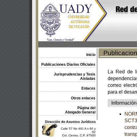
Publicacione
Inicio
Publicaciones Diarios Oficiales
La Red de In
Jurisprudencias y Tesis
dependencia
Aisladas
correo electr
Enlaces
para el desar
Otros enlaces
Información
Página del
Abogado General
NORM
SCT3-
Dirección de Asuntos Jurídicos
contra
Calle 57 No 491 A x 60 y
62
trans
Col. Centro, C.P. 97000