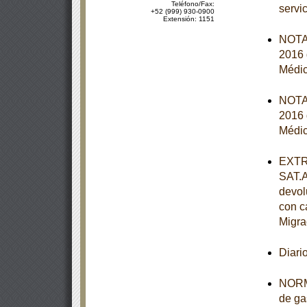
Teléfono/Fax:
servi
+52 (999) 930-0900
Extensión: 1151
NOTA 
2016 
Médic
NOTA 
2016 
Médic
EXTRA
SAT.A
devol
con c
Migra
Diari
NORMA
de ga