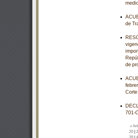
medio
ACUER
de Tr
RESOL
vigen
impor
Repúb
de pr
ACUER
febre
Corte
DECL
701-
« Ant
20
|
39
|