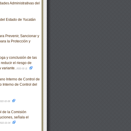
ades Administrativas del
o del Estado de Yucatán
ra Prevenir, Sancionar y
para la Protección y
ga y conclusión de las
reducir el riesgo de
 variante.
2022-02-11
no Interno de Control de
 Interno de Control del
022-02-08
l de la Comisión
uciones, señala el
2022-02-04