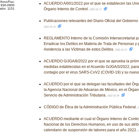
éfono/Fax:
ACUERDO A/001/2022 por el que se establecen las Unid
 930-0900
sión: 1151
Órgano Interno de Control.
2022-02-17
Publicaciones relevantes del Diario Oficial del Gobiern
2022-02-15
REGLAMENTO Interno de la Comisión Intersecretarial pa
Erradicar los Delitos en Materia de Trata de Personas y 
Asistencia a las Víctimas de estos Delitos.
2022-02-15
ACUERDO G/JGA/8/2022 por el que se aprueba la prórro
medidas establecidas en el Acuerdo G/JGA/3/2022, para 
contagio por el virus SARS-CoV2 (COVID-19) y su nueva
ACUERDO por el que se delegan las facultades del Órga
la Agencia Nacional de Aduanas de México, en el Órgano
Servicio de Administración Tributaria.
2022-02-09
CÓDIGO de Ética de la Administración Pública Federal.
2
ACUERDO mediante el cual el Órgano Interno de Contro
Nacional de los Derechos Humanos, en uso de sus atrib
calendario de suspensión de labores para el año 2022.