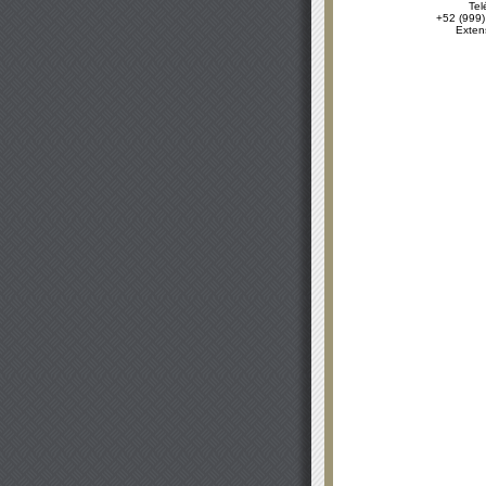
Tel
+52 (999)
Exten