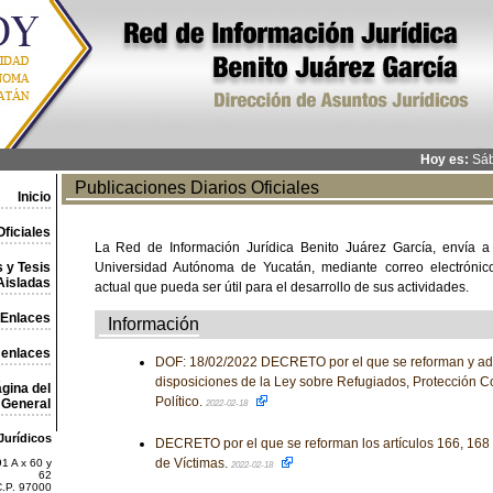
Hoy es:
Sáb
Publicaciones Diarios Oficiales
Inicio
ficiales
La Red de Información Jurídica Benito Juárez García, envía a
 y Tesis
Universidad Autónoma de Yucatán, mediante correo electrónico,
Aisladas
actual que pueda ser útil para el desarrollo de sus actividades.
Enlaces
Información
 enlaces
DOF: 18/02/2022 DECRETO por el que se reforman y adi
disposiciones de la Ley sobre Refugiados, Protección C
gina del
Político.
General
2022-02-18
Jurídicos
DECRETO por el que se reforman los artículos 166, 168 
de Víctimas.
1 A x 60 y
2022-02-18
62
C.P. 97000