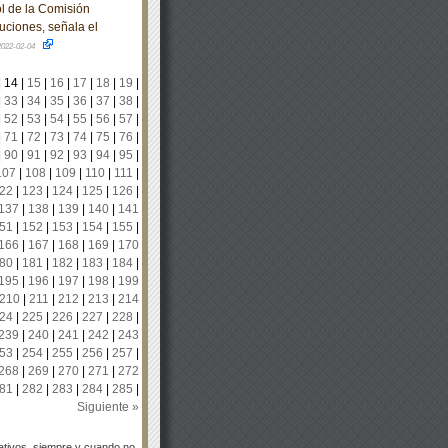
l de la Comisión
uciones, señala el
2022-02-04
|
14
|
15
|
16
|
17
|
18
|
19
|
|
33
|
34
|
35
|
36
|
37
|
38
|
|
52
|
53
|
54
|
55
|
56
|
57
|
|
71
|
72
|
73
|
74
|
75
|
76
|
|
90
|
91
|
92
|
93
|
94
|
95
|
107
|
108
|
109
|
110
|
111
|
22
|
123
|
124
|
125
|
126
|
137
|
138
|
139
|
140
|
141
51
|
152
|
153
|
154
|
155
|
166
|
167
|
168
|
169
|
170
80
|
181
|
182
|
183
|
184
|
195
|
196
|
197
|
198
|
199
210
|
211
|
212
|
213
|
214
24
|
225
|
226
|
227
|
228
|
239
|
240
|
241
|
242
|
243
53
|
254
|
255
|
256
|
257
|
268
|
269
|
270
|
271
|
272
81
|
282
|
283
|
284
|
285
|
Siguiente »
tivos, siempre y cuando no