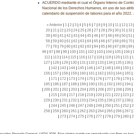
ACUERDO mediante el cual el Órgano Interno de Contro
Nacional de los Derechos Humanos, en uso de sus atrib
calendario de suspensión de labores para el año 2022.
« Anterior
|
1
|
2
|
3
|
4
|
5
|
6
|
7
|
8
|
9
|
10
|
11
|
12
|
13
20
|
21
|
22
|
23
|
24
|
25
|
26
|
27
|
28
|
29
|
30
|
31
|
32
39
|
40
|
41
|
42
|
43
|
44
|
45
|
46
|
47
|
48
|
49
|
50
|
51
58
|
59
|
60
|
61
|
62
|
63
|
64
|
65
|
66
|
67
|
68
|
69
|
70
77
|
78
|
79
|
80
|
81
|
82
|
83
|
84
|
85
|
86
|
87
|
88
|
89
96
|
97
|
98
|
99
|
100
|
101
|
102
|
103
|
104
|
105
|
106
|
112
|
113
|
114
|
115
|
116
|
117
|
118
|
119
|
120
|
121
|
1
127
|
128
|
129
|
130
|
131
|
132
|
133
|
134
|
135
|
136
|
|
142
|
143
|
144
|
145
|
146
|
147
|
148
|
149
|
150
|
1
156
|
157
|
158
|
159
|
160
|
161
|
162
|
163
|
164
|
165
|
|
171
|
172
|
173
|
174
|
175
|
176
|
177
|
178
|
179
|
1
185
|
186
|
187
|
188
|
189
|
190
|
191
|
192
|
193
|
194
|
|
200
|
201
|
202
|
203
|
204
|
205
|
206
|
207
|
208
|
209
|
|
215
|
216
|
217
|
218
|
219
|
220
|
221
|
222
|
223
|
2
229
|
230
|
231
|
232
|
233
|
234
|
235
|
236
|
237
|
238
|
|
244
|
245
|
246
|
247
|
248
|
249
|
250
|
251
|
252
|
2
258
|
259
|
260
|
261
|
262
|
263
|
264
|
265
|
266
|
267
|
|
273
|
274
|
275
|
276
|
277
|
278
|
279
|
280
|
2
rvados Abogado General, UADY 2026. Esta página puede ser reproducida con fines no lucra