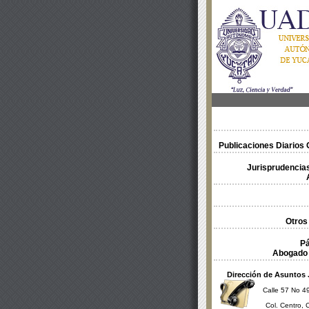
Publicaciones Diarios O
Jurisprudencias
Otros
Pá
Abogado 
Dirección de Asuntos 
Calle 57 No 49
Col. Centro, 