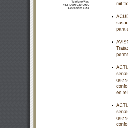
Teléfono/Fax:
mil tr
+52 (999) 930-0900
Extensión: 1151
ACUER
suspe
para 
AVISO
Trata
perm
ACTUA
señal
que s
confo
en re
ACTUA
señal
que s
confo