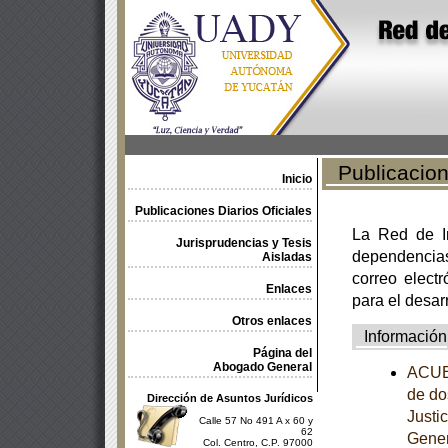
Publicacione
Inicio
Publicaciones Diarios Oficiales
La Red de In
Jurisprudencias y Tesis
dependencia
Aisladas
correo electr
Enlaces
para el desar
Otros enlaces
Información
Página del
Abogado General
ACUER
de do
Dirección de Asuntos Jurídicos
Justi
Calle 57 No 491 A x 60 y
62
Gener
Col. Centro, C.P. 97000