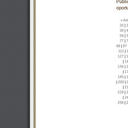
Públic
oport
« Ant
20
|
39
|
58
|
77
|
96
|
97
112
|
127
|
|
1
156
|
|
1
185
|
|
200
|
|
2
229
|
|
2
258
|