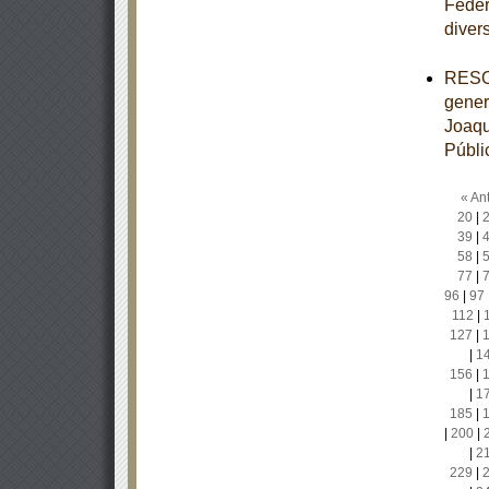
Feder
diver
RESOL
gener
Joaqu
Públi
« Ant
20
|
39
|
58
|
77
|
96
|
97
112
|
127
|
|
1
156
|
|
1
185
|
|
200
|
|
2
229
|