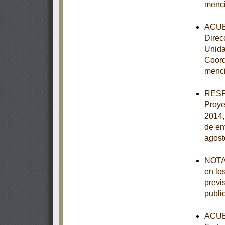
menc
ACUER
Direc
Unida
Coord
menc
RESPU
Proye
2014,
de en
agost
NOTA 
en lo
previ
publi
ACUER