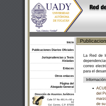
Publicacione
Inicio
Publicaciones Diarios Oficiales
La Red de In
Jurisprudencias y Tesis
dependencia
Aisladas
correo electr
Enlaces
para el desar
Otros enlaces
Información
Página del
Abogado General
ACUER
del P
Dirección de Asuntos Jurídicos
marzo
Calle 57 No 491 A x 60 y
62
de su
Col. Centro, C.P. 97000