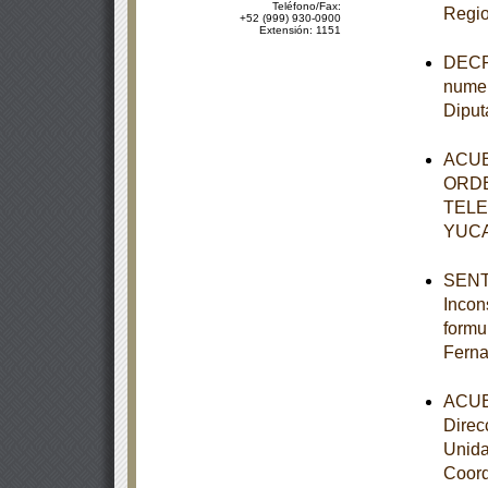
Teléfono/Fax:
Regio
+52 (999) 930-0900
Extensión: 1151
DECRE
numer
Diput
ACUE
ORDE
TELE
YUC
SENTE
Incon
formu
Ferna
ACUER
Direc
Unida
Coord