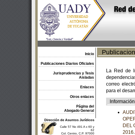
Publicacione
Inicio
Publicaciones Diarios Oficiales
La Red de In
Jurisprudencias y Tesis
dependencia
Aisladas
correo electr
Enlaces
para el desar
Otros enlaces
Información
Página del
Abogado General
AUDI
OPER
Dirección de Asuntos Jurídicos
DEL 
Calle 57 No 491 A x 60 y
62
2016
Col. Centro, C.P. 97000