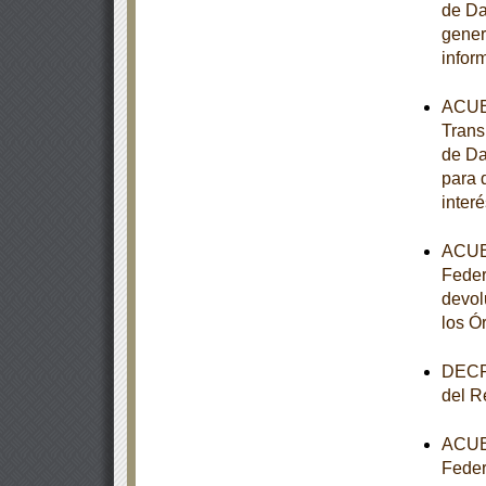
de Da
gener
infor
ACUER
Trans
de Da
para 
interé
ACUER
Feder
devol
los Ó
DECRE
del R
ACUER
Feder