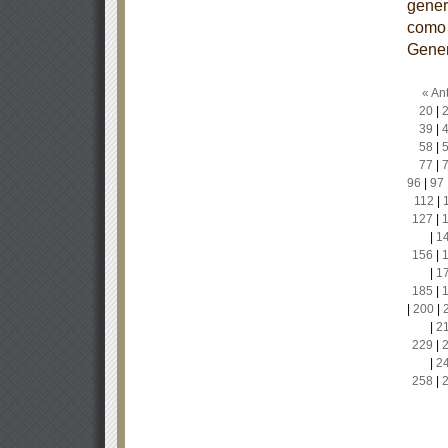
gener
como 
Gener
« Ant
20
|
39
|
58
|
77
|
96
|
97
112
|
127
|
|
1
156
|
|
1
185
|
|
200
|
|
2
229
|
|
2
258
|