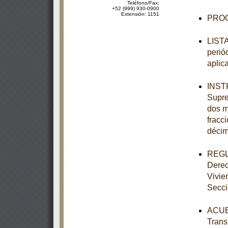
Teléfono/Fax:
+52 (999) 930-0900
Extensión: 1151
PROG
LISTA
perió
aplic
INSTR
Supre
dos mi
fracci
décim
REGLA
Derec
Vivie
Secc
ACUER
Trans