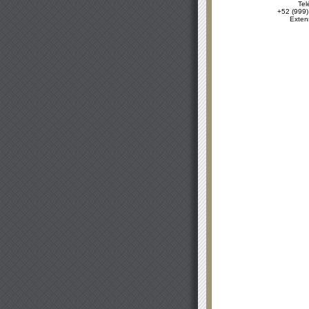
Tel
+52 (999)
Exten