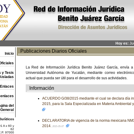
Hoy es:
Jue
Publicaciones Diarios Oficiales
Inicio
ficiales
La Red de Información Jurídica Benito Juárez García, envía a
 y Tesis
Universidad Autónoma de Yucatán, mediante correo electrónico,
Aisladas
actual que pueda ser útil para el desarrollo de sus actividades.
Enlaces
Información
 enlaces
ACUERDO G/38/2015 mediante el cual se declara día in
2015, para la Sala Especializada en Materia Ambiental 
gina del
General
Jurídicos
DECLARATORIA de vigencia de la norma mexicana NM
2014.
1 A x 60 y
2015-05-07
62
C.P. 97000