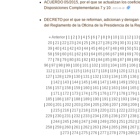
ACUERDO 05/2015, por el que se actualizan los coeficien
Disposiciones Complementarias 7 y 10.
2015-04-30
DECRETO por el que se reforman, adicionan y derogan 
del Reglamento de la Oficina de la Presidencia de la Re
« Anterior
|
1
|
2
|
3
|
4
|
5
|
6
|
7
|
8
|
9
|
10
|
11
|
12
|
13
20
|
21
|
22
|
23
|
24
|
25
|
26
|
27
|
28
|
29
|
30
|
31
|
32
39
|
40
|
41
|
42
|
43
|
44
|
45
|
46
|
47
|
48
|
49
|
50
|
51
58
|
59
|
60
|
61
|
62
|
63
|
64
|
65
|
66
|
67
|
68
|
69
|
70
77
|
78
|
79
|
80
|
81
|
82
|
83
|
84
|
85
|
86
|
87
|
88
|
89
96
|
97
|
98
|
99
|
100
|
101
|
102
|
103
|
104
|
105
|
106
|
112
|
113
|
114
|
115
|
116
|
117
|
118
|
119
|
120
|
121
|
1
127
|
128
|
129
|
130
|
131
|
132
|
133
|
134
|
135
|
136
|
|
142
|
143
|
144
|
145
|
146
|
147
|
148
|
149
|
150
|
1
156
|
157
|
158
|
159
|
160
|
161
|
162
|
163
|
164
|
165
|
|
171
|
172
|
173
|
174
|
175
|
176
|
177
|
178
|
179
|
1
185
|
186
|
187
|
188
|
189
|
190
|
191
|
192
|
193
|
194
|
|
200
|
201
|
202
|
203
|
204
|
205
|
206
|
207
|
208
|
209
|
|
215
|
216
|
217
|
218
|
219
|
220
|
221
|
222
|
223
|
2
229
|
230
|
231
|
232
|
233
|
234
|
235
|
236
|
237
|
238
|
|
244
|
245
|
246
|
247
|
248
|
249
|
250
|
251
|
252
|
2
258
|
259
|
260
|
261
|
262
|
263
|
264
|
265
|
266
|
267
|
|
273
|
274
|
275
|
276
|
277
|
278
|
279
|
280
|
2