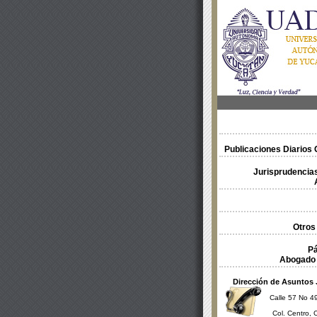
Publicaciones Diarios O
Jurisprudencias
Otros
Pá
Abogado 
Dirección de Asuntos 
Calle 57 No 49
Col. Centro, 