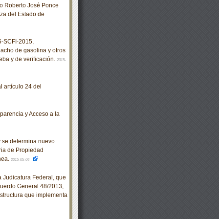
no Roberto José Ponce
za del Estado de
-SCFI-2015,
acho de gasolina y otros
ba y de verificación.
2015-
 artículo 24 del
arencia y Acceso a la
y se determina nuevo
ria de Propiedad
nea.
2015-05-04
Judicatura Federal, que
 Acuerdo General 48/2013,
aestructura que implementa