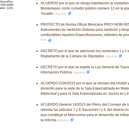
éfono/Fax:
ACUERDO por el que se otorga habilitación al ciudada
 930-0900
sión: 1151
Montemayor, como corredor público número 12 en la pla
Yucatán.
2015-05-07
PROYECTO de Norma Oficial Mexicana PROY-NOM-005
Instrumentos de medición-Sistema para medición y desp
combustibles líquidos-Especificaciones, métodos de prue
05-06
DECRETO por el que se adicionan los numerales 1 y 2 al
Reglamento de la Cámara de Diputados.
2015-05-06
DECRETO por el que se expide la Ley General de Transp
Información Pública.
2015-05-05
ACUERDO G/36/2015 por el que se declara día inhábil 
domicilio para la sede de la Sala Especializada en Mate
Intelectual y para la Sala Especializada en Juicios en Lí
ACUERDO General 16/2015 del Pleno del Consejo de la 
reforma los artículos 7 y 9, fracciones I y II, del diverso
que constituye el fideicomiso para el desarrollo de infr
la reforma
2015-04-30