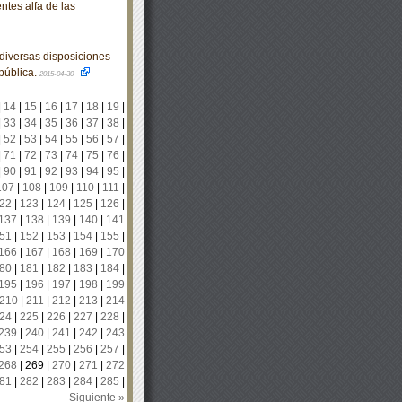
tes alfa de las
diversas disposiciones
pública.
2015-04-30
|
14
|
15
|
16
|
17
|
18
|
19
|
|
33
|
34
|
35
|
36
|
37
|
38
|
|
52
|
53
|
54
|
55
|
56
|
57
|
|
71
|
72
|
73
|
74
|
75
|
76
|
|
90
|
91
|
92
|
93
|
94
|
95
|
107
|
108
|
109
|
110
|
111
|
22
|
123
|
124
|
125
|
126
|
137
|
138
|
139
|
140
|
141
51
|
152
|
153
|
154
|
155
|
166
|
167
|
168
|
169
|
170
80
|
181
|
182
|
183
|
184
|
195
|
196
|
197
|
198
|
199
210
|
211
|
212
|
213
|
214
24
|
225
|
226
|
227
|
228
|
239
|
240
|
241
|
242
|
243
53
|
254
|
255
|
256
|
257
|
268
|
269
|
270
|
271
|
272
81
|
282
|
283
|
284
|
285
|
Siguiente »