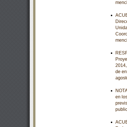
menc
ACUER
Direc
Unida
Coord
menc
RESPU
Proye
2014,
de en
agost
NOTA 
en lo
previ
publi
ACUER