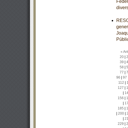
Feder
diver
RESOL
gener
Joaqu
Públi
« Ant
20
|
39
|
58
|
77
|
96
|
97
112
|
127
|
|
1
156
|
|
1
185
|
|
200
|
|
2
229
|