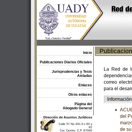
Publicacione
Inicio
Publicaciones Diarios Oficiales
La Red de In
Jurisprudencias y Tesis
dependencia
Aisladas
correo electr
Enlaces
para el desar
Otros enlaces
Información
Página del
Abogado General
ACUER
del P
Dirección de Asuntos Jurídicos
marzo
Calle 57 No 491 A x 60 y
62
de su
Col. Centro, C.P. 97000