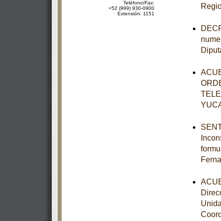
Teléfono/Fax:
Regio
+52 (999) 930-0900
Extensión: 1151
DECRE
numer
Diput
ACUE
ORDE
TELE
YUC
SENTE
Incon
formu
Ferna
ACUER
Direc
Unida
Coord