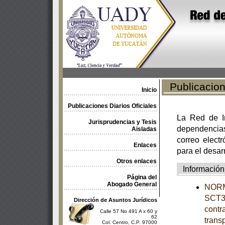
Publicacione
Inicio
Publicaciones Diarios Oficiales
La Red de In
Jurisprudencias y Tesis
dependencia
Aisladas
correo electr
Enlaces
para el desar
Otros enlaces
Información
Página del
Abogado General
NORM
SCT3-
Dirección de Asuntos Jurídicos
contra
Calle 57 No 491 A x 60 y
62
trans
Col. Centro, C.P. 97000