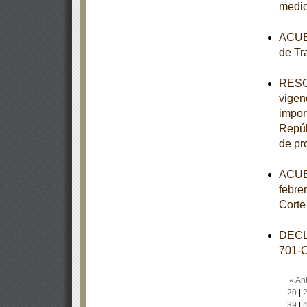
medio
ACUER
de Tr
RESOL
vigen
impor
Repúb
de pr
ACUER
febre
Corte
DECL
701-
« Ant
20
|
39
|