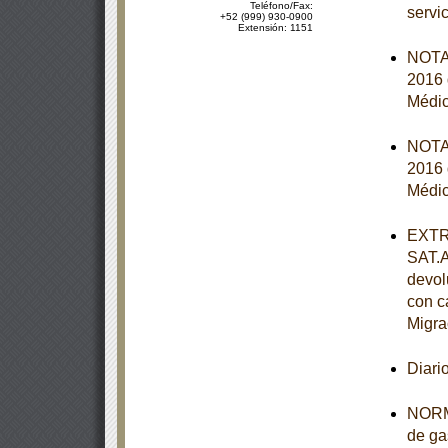
Teléfono/Fax:
servi
+52 (999) 930-0900
Extensión: 1151
NOTA 
2016 
Médic
NOTA 
2016 
Médic
EXTRA
SAT.A
devol
con c
Migra
Diari
NORMA
de ga